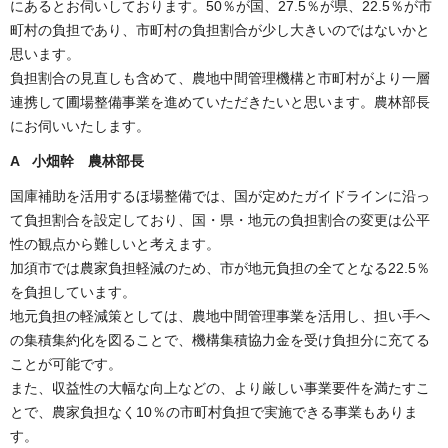
にあるとお伺いしております。50％が国、27.5％が県、22.5％が市
町村の負担であり、市町村の負担割合が少し大きいのではないかと
思います。
負担割合の見直しも含めて、農地中間管理機構と市町村がより一層
連携して圃場整備事業を進めていただきたいと思います。農林部長
にお伺いいたします。
A 小畑幹 農林部長
国庫補助を活用するほ場整備では、国が定めたガイドラインに沿っ
て負担割合を設定しており、国・県・地元の負担割合の変更は公平
性の観点から難しいと考えます。
加須市では農家負担軽減のため、市が地元負担の全てとなる22.5％
を負担しています。
地元負担の軽減策としては、農地中間管理事業を活用し、担い手へ
の集積集約化を図ることで、機構集積協力金を受け負担分に充てる
ことが可能です。
また、収益性の大幅な向上などの、より厳しい事業要件を満たすこ
とで、農家負担なく10％の市町村負担で実施できる事業もありま
す。