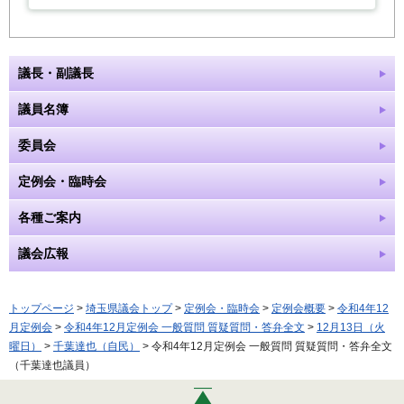
議長・副議長
議員名簿
委員会
定例会・臨時会
各種ご案内
議会広報
トップページ
>
埼玉県議会トップ
>
定例会・臨時会
>
定例会概要
>
令和4年12
月定例会
>
令和4年12月定例会 一般質問 質疑質問・答弁全文
>
12月13日（火
曜日）
>
千葉達也（自民）
> 令和4年12月定例会 一般質問 質疑質問・答弁全文
（千葉達也議員）