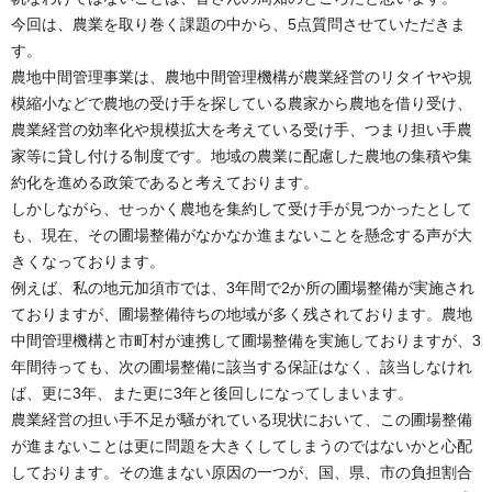
今回は、農業を取り巻く課題の中から、5点質問させていただきま
す。
農地中間管理事業は、農地中間管理機構が農業経営のリタイヤや規
模縮小などで農地の受け手を探している農家から農地を借り受け、
農業経営の効率化や規模拡大を考えている受け手、つまり担い手農
家等に貸し付ける制度です。地域の農業に配慮した農地の集積や集
約化を進める政策であると考えております。
しかしながら、せっかく農地を集約して受け手が見つかったとして
も、現在、その圃場整備がなかなか進まないことを懸念する声が大
きくなっております。
例えば、私の地元加須市では、3年間で2か所の圃場整備が実施され
ておりますが、圃場整備待ちの地域が多く残されております。農地
中間管理機構と市町村が連携して圃場整備を実施しておりますが、3
年間待っても、次の圃場整備に該当する保証はなく、該当しなけれ
ば、更に3年、また更に3年と後回しになってしまいます。
農業経営の担い手不足が騒がれている現状において、この圃場整備
が進まないことは更に問題を大きくしてしまうのではないかと心配
しております。その進まない原因の一つが、国、県、市の負担割合