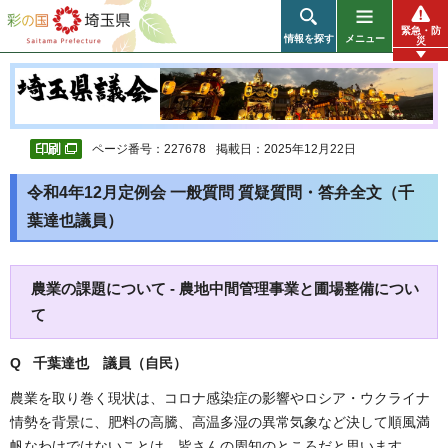
彩の国 埼玉県
緊急・防
情報を探す
メニュー
災
ページ番号：227678
掲載日：2025年12月22日
令和4年12月定例会 一般質問 質疑質問・答弁全文（千
葉達也議員）
農業の課題について - 農地中間管理事業と圃場整備につい
て
Q 千葉達也 議員（自民）
農業を取り巻く現状は、コロナ感染症の影響やロシア・ウクライナ
情勢を背景に、肥料の高騰、高温多湿の異常気象など決して順風満
帆なわけではないことは、皆さんの周知のところだと思います。