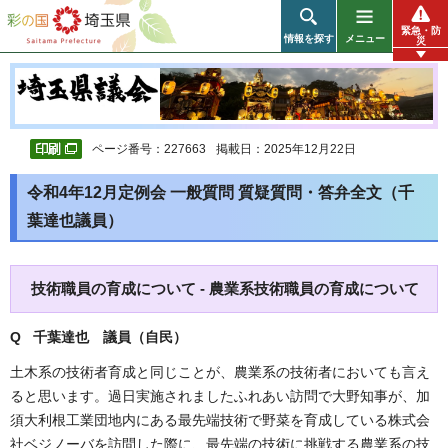
彩の国 埼玉県
緊急・防
情報を探す
メニュー
災
ページ番号：227663
掲載日：2025年12月22日
令和4年12月定例会 一般質問 質疑質問・答弁全文（千
葉達也議員）
技術職員の育成について - 農業系技術職員の育成について
Q 千葉達也 議員（自民）
土木系の技術者育成と同じことが、農業系の技術者においても言え
ると思います。過日実施されましたふれあい訪問で大野知事が、加
須大利根工業団地内にある最先端技術で野菜を育成している株式会
社ベジノーバを訪問した際に、最先端の技術に挑戦する農業系の技