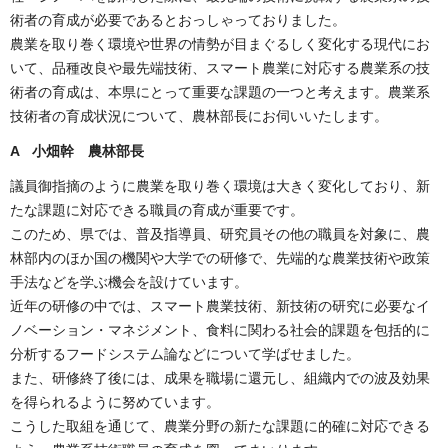
術者の育成が必要であるとおっしゃっておりました。
農業を取り巻く環境や世界の情勢が目まぐるしく変化する現代にお
いて、品種改良や最先端技術、スマート農業に対応する農業系の技
術者の育成は、本県にとって重要な課題の一つと考えます。農業系
技術者の育成状況について、農林部長にお伺いいたします。
A 小畑幹 農林部長
議員御指摘のように農業を取り巻く環境は大きく変化しており、新
たな課題に対応できる職員の育成が重要です。
このため、県では、普及指導員、研究員その他の職員を対象に、農
林部内のほか国の機関や大学での研修で、先端的な農業技術や政策
手法などを学ぶ機会を設けています。
近年の研修の中では、スマート農業技術、新技術の研究に必要なイ
ノベーション・マネジメント、食料に関わる社会的課題を包括的に
分析するフードシステム論などについて学ばせました。
また、研修終了後には、成果を職場に還元し、組織内での波及効果
を得られるように努めています。
こうした取組を通じて、農業分野の新たな課題に的確に対応できる