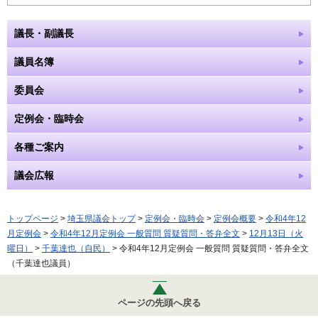
議長・副議長
議員名簿
委員会
定例会・臨時会
各種ご案内
議会広報
トップページ
>
埼玉県議会トップ
>
定例会・臨時会
>
定例会概要
>
令和4年12
月定例会
>
令和4年12月定例会 一般質問 質疑質問・答弁全文
>
12月13日（火
曜日）
>
千葉達也（自民）
> 令和4年12月定例会 一般質問 質疑質問・答弁全文
（千葉達也議員）
ページの先頭へ戻る