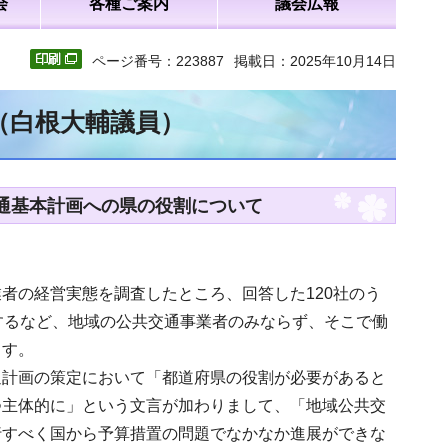
会
各種ご案内
議会広報
ページ番号：223887
掲載日：2025年10月14日
（白根大輔議員）
交通基本計画への県の役割について
者の経営実態を調査したところ、回答した120社のう
するなど、地域の公共交通事業者のみならず、そこで働
ます。
通計画の策定において「都道府県の役割が必要があると
つ主体的に」という文言が加わりまして、「地域公共交
行すべく国から予算措置の問題でなかなか進展ができな