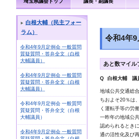
埼玉県議会トップ
議長・副議長
白根大輔（民主フォー
ラム）
令和4年
令和4年9月定例会 一般質問
質疑質問・答弁全文（白根
大輔議員）
あと数マイル
令和4年9月定例会 一般質問
Q 白根大輔
議員
質疑質問・答弁全文（白根
大輔議員）
地域公共交通総合
ちおよそ20％
令和4年9月定例会 一般質問
く運転手等の労
質疑質問・答弁全文（白根
一昨年の地域公
大輔議員）
認められるとき
令和4年9月定例会 一般質問
通の活性化及び
質疑質問・答弁全文（白根