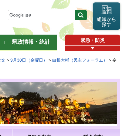
組織から
探す
緊急・防災
県政情報・統計
全文
>
9月30日（金曜日）
>
白根大輔（民主フォーラム）
> 令