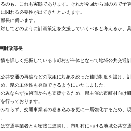
あるのも、これも実態であります。それが今回から国の方で予
的に関わる必要性が出てきたといえます。
政部長に伺います。
に対してどのように計画策定を支援していくべきと考えるか、
画財政部長
実情を詳しく把握している市町村が主体となって地域公共交通
。
域公共交通の再編などの取組に対象を絞った補助制度を設け、
高め、県の主体性も発揮できるようにいたしました。
援のみならず技術面からも支援するため、県主催の市町村向け
言を行っております。
のみならず、交通事業者の巻き込みを更に一層強化するため、
す。
後は交通事業者とも密接に連携し、市町村における地域公共交