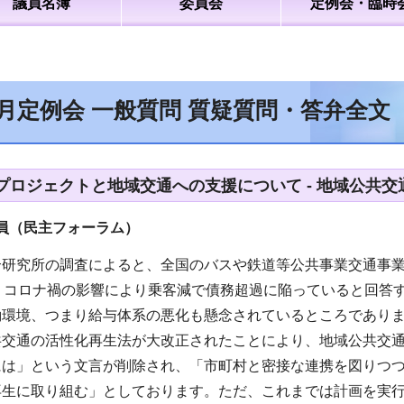
議員名簿
委員会
定例会・臨時
9月定例会 一般質問 質疑質問・答弁全文
プロジェクトと地域交通への支援について - 地域公共
（民主フォーラム）
研究所の調査によると、全国のバスや鉄道等公共事業交通事業
は、コロナ禍の影響により乗客減で債務超過に陥っていると回答
働環境、つまり給与体系の悪化も懸念されているところであり
共交通の活性化再生法が大改正されたことにより、地域公共交
には」という文言が削除され、「市町村と密接な連携を図りつ
再生に取り組む」としております。ただ、これまでは計画を実