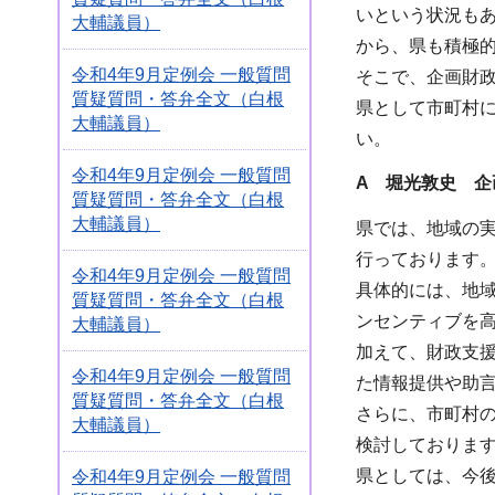
いという状況も
大輔議員）
から、県も積極
令和4年9月定例会 一般質問
そこで、企画財
質疑質問・答弁全文（白根
県として市町村
大輔議員）
い。
令和4年9月定例会 一般質問
A 堀光敦史 企
質疑質問・答弁全文（白根
大輔議員）
県では、地域の
行っております
令和4年9月定例会 一般質問
具体的には、地
質疑質問・答弁全文（白根
ンセンティブを
大輔議員）
加えて、財政支
令和4年9月定例会 一般質問
た情報提供や助
質疑質問・答弁全文（白根
さらに、市町村
大輔議員）
検討しておりま
県としては、今
令和4年9月定例会 一般質問