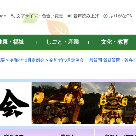
age
文字サイズ・色合い変更
音声読み上げ
ふりがなON
健康・福祉
しごと・産業
文化・教育
概要
>
令和4年9月定例会
>
令和4年9月定例会 一般質問 質疑質問・答弁
）