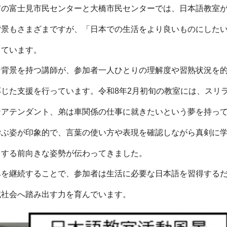
市の富士見市民センターと大橋市民センターでは、日本語教室
背景もさまざまですが、「日本での生活をより良いものにした
っています。
な背景を持つ講師が、参加者一人ひとりの理解度や習熟状況を
じた支援を行っています。令和8年2月初旬の教室には、スリ
ンアテンダント、弟は車関係の仕事に就きたいという夢を持っ
学ぶ姿が印象的で、言葉の使い方や表現を確認しながら真剣に
とする前向きな姿勢が伝わってきました。
みを継続することで、参加者は生活に必要な日本語を習得する
域社会へ踏み出す力を育んでいます。