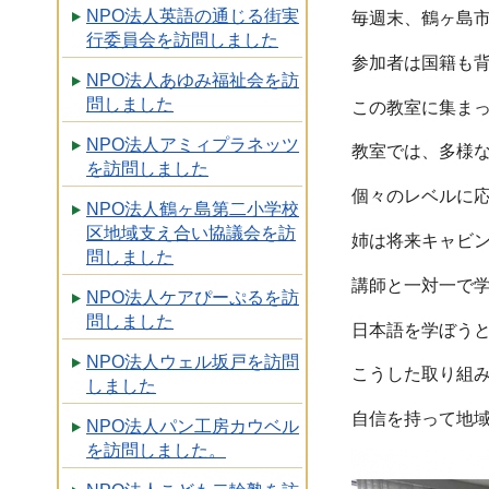
NPO法人英語の通じる街実
毎週末、鶴ヶ島
行委員会を訪問しました
参加者は国籍も
NPO法人あゆみ福祉会を訪
問しました
この教室に集ま
NPO法人アミィプラネッツ
教室では、多様
を訪問しました
個々のレベルに応
NPO法人鶴ヶ島第二小学校
区地域支え合い協議会を訪
姉は将来キャビ
問しました
講師と一対一で
NPO法人ケアぴーぷるを訪
問しました
日本語を学ぼう
NPO法人ウェル坂戸を訪問
こうした取り組
しました
自信を持って地
NPO法人パン工房カウベル
を訪問しました。