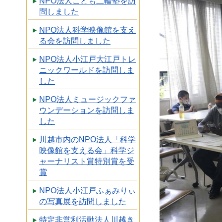
NPO法人こども二輪塾を訪
問しました
NPO法人科学映像館を支え
る会を訪問しました
NPO法人小江戸大江戸トレ
ニックワールドを訪問しま
した
NPO法人ミュージックファ
ウンデーションを訪問しま
した
川越市内のNPO法人「科学
映像館を支える会」科学ジ
ャーナリスト賞特別賞を受
賞
NPO法人小江戸ふぁみりぃ
の写真展を訪問しました
特定非営利活動法人川越き