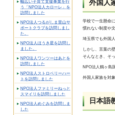
外国人
幅広い子育て支援事業を行
う「NPO法人カローレ」を
訪問しました
学校で一生懸命
NPO法人つるがしま里山サ
ポートクラブを訪問しまし
慣れない制度や
た。
埼玉県でも外国
NPO法人ほうき星を訪問し
ました。
しかし、言葉の
そんなとき、そ
NPO法人ワンツーはあとを
訪問しました
NPO法人鶴ヶ島
NPO法人ストロベリーハー
外国人家族を対
トを訪問しました
NPO法人ファミリーねっと
スマイリを訪問しました
日本語
NPO法人めぐみを訪問しま
した