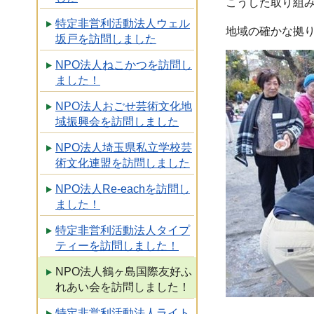
こうした取り組
特定非営利活動法人ウェル
地域の確かな拠
坂戸を訪問しました
NPO法人ねこかつを訪問し
ました！
NPO法人おごせ芸術文化地
域振興会を訪問しました
NPO法人埼玉県私立学校芸
術文化連盟を訪問しました
NPO法人Re-eachを訪問し
ました！
特定非営利活動法人タイプ
ティーを訪問しました！
NPO法人鶴ヶ島国際友好ふ
れあい会を訪問しました！
特定非営利活動法人ライト