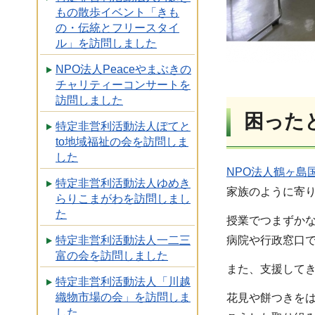
もの散歩イベント「きも
の・伝統とフリースタイ
ル」を訪問しました
NPO法人Peaceやまぶきの
チャリティーコンサートを
訪問しました
困った
特定非営利活動法人ぽてと
to地域福祉の会を訪問しま
した
NPO法人鶴ヶ島国
特定非営利活動法人ゆめき
家族のように寄
らりこまがわを訪問しまし
た
授業でつまずか
特定非営利活動法人一二三
病院や行政窓口
富の会を訪問しました
また、支援して
特定非営利活動法人「川越
織物市場の会」を訪問しま
花見や餅つきを
した