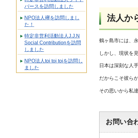
バースを訪問しました
法人か
NPO法人襷を訪問しまし
た！
特定非営利活動法人J.J.N
鶴ヶ島市には、
Social Contributionを訪問
しました
しかし、現状を
NPO法人toi toi toiを訪問し
日本は深刻な人
ました
だからこそ彼ら
その思いから私
お問い合