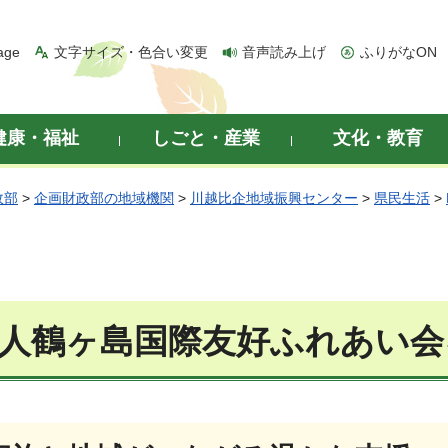
age
文字サイズ・色合い変更
音声読み上げ
ふりがなON
健康・福祉
しごと・産業
文化・教育
政部
>
企画財政部の地域機関
>
川越比企地域振興センター
>
県民生活
>
法人鶴ヶ島国際友好ふれあい