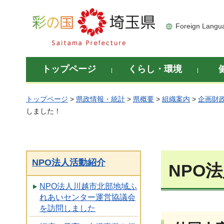
彩の国 埼玉県
Foreign Langu
トップページ
くらし・環境
トップページ
>
県政情報・統計
>
県概要
>
組織案内
>
企画財
しました！
NPO法人活動紹介
NPO
NPO法人川越市北部地域ふ
れあいセンター運営協議会
を訪問しました