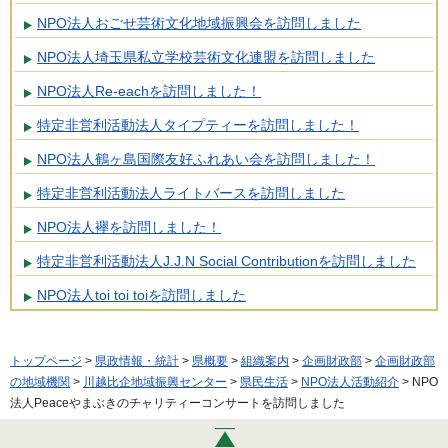
NPO法人おごせ芸術文化地域振興会を訪問しました
NPO法人埼玉県私立学校芸術文化連盟を訪問しました
NPO法人Re-eachを訪問しました！
特定非営利活動法人タイプティーを訪問しました！
NPO法人鶴ヶ島国際友好ふれあい会を訪問しました！
特定非営利活動法人ライトバースを訪問しました
NPO法人襷を訪問しました！
特定非営利活動法人J.J.N Social Contributionを訪問しました
NPO法人toi toi toiを訪問しました
トップページ
>
県政情報・統計
>
県概要
>
組織案内
>
企画財政部
>
企画財政部
の地域機関
>
川越比企地域振興センター
>
県民生活
>
NPO法人活動紹介
> NPO
法人Peaceやまぶきのチャリティーコンサートを訪問しました