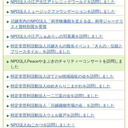
NPO法人小江戸大江戸トレニックワールドを訪問しました
NPO法人ミュージックファウンデーションを訪問しました
川越市内のNPO法人「科学映像館を支える会」科学ジャーナリ
スト賞特別賞を受賞
NPO法人小江戸ふぁみりぃの写真展を訪問しました
特定非営利活動法人川越きもの散歩イベント「きもの・伝統と
フリースタイル」を訪問しました
NPO法人Peaceやまぶきのチャリティーコンサートを訪問しま
した
特定非営利活動法人ぽてとto地域福祉の会を訪問しました
特定非営利活動法人ゆめきらりこまがわを訪問しました
特定非営利活動法人一二三富の会を訪問しました
特定非営利活動法人「川越織物市場の会」を訪問しました
特定非営利活動法人ウェル坂戸を訪問しました
NPO法人ねこかつを訪問しました！