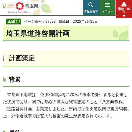
彩の国 埼玉県
緊急・防
情報を探す
メニュー
災
ページ番号：98533
掲載日：2025年3月31日
埼玉県道路啓開計画
計画策定
背景
首都直下地震は、今後30年以内に70％の確率で発生すると切迫し
た状況であり、国では都心の甚大な被害想定のもと「八方向作戦」
（道路啓開計画）を策定しました。県内では圏央道以南で震度6弱以
上、外環道以南では甚大な被害の発生が想定されています。