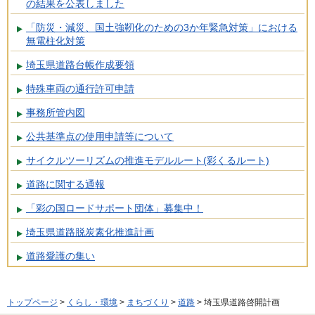
の結果を公表しました
「防災・減災、国土強靭化のための3か年緊急対策」における
無電柱化対策
埼玉県道路台帳作成要領
特殊車両の通行許可申請
事務所管内図
公共基準点の使用申請等について
サイクルツーリズムの推進モデルルート(彩くるルート)
道路に関する通報
「彩の国ロードサポート団体」募集中！
埼玉県道路脱炭素化推進計画
道路愛護の集い
トップページ
>
くらし・環境
>
まちづくり
>
道路
> 埼玉県道路啓開計画