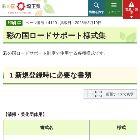
彩の国 埼玉県
緊急・防
情報を探す
メニュー
災
ページ番号：4120
掲載日：2025年3月19日
彩の国ロードサポート様式集
彩の国ロードサポート制度で使用する各種様式です。
1 新規登録時に必要な書類
画面サイズで表示
【清掃・美化団体用】
書式名
様式