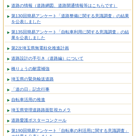
道路の情報（道路網図、道路開通情報等はこちらです）
第130回簡易アンケート「道路整備に関する意識調査」の結果
を公表しました
第135回簡易アンケート「自転車利用に関する意識調査」の結
果を公表しました
第2次埼玉県無電柱化推進計画
道路設計の手引き（道路編）について
橋りょうの耐震補強
埼玉県の緊急輸送道路
「道の日」記念行事
自転車活用の推進
埼玉県管理道路路面監視カメラ
道路愛護ポスターコンクール
第190回簡易アンケート「自転車の利活用に関する意識調査」