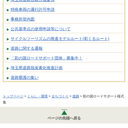
特殊車両の通行許可申請
事務所管内図
公共基準点の使用申請等について
サイクルツーリズムの推進モデルルート(彩くるルート)
道路に関する通報
「彩の国ロードサポート団体」募集中！
埼玉県道路脱炭素化推進計画
道路愛護の集い
トップページ
>
くらし・環境
>
まちづくり
>
道路
> 彩の国ロードサポート様式
集
ページの先頭へ戻る