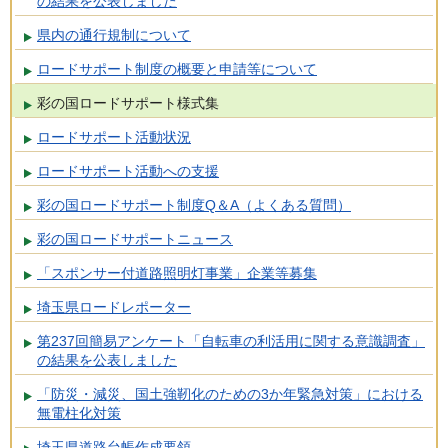
の結果を公表しました
県内の通行規制について
ロードサポート制度の概要と申請等について
彩の国ロードサポート様式集
ロードサポート活動状況
ロードサポート活動への支援
彩の国ロードサポート制度Q＆A（よくある質問）
彩の国ロードサポートニュース
「スポンサー付道路照明灯事業」企業等募集
埼玉県ロードレポーター
第237回簡易アンケート「自転車の利活用に関する意識調査」
の結果を公表しました
「防災・減災、国土強靭化のための3か年緊急対策」における
無電柱化対策
埼玉県道路台帳作成要領