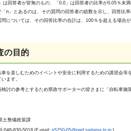
」は回答者が皆無のもの、「0.0」は回答者の比率が0.05％未
で「n」とあるのは、その質問の回答者の総数を示し、回答比率
質問については、その回答比率の合計は、100％を超える場合
調査の目的
転車を楽しむためのイベントや安全に利用するための講習会等
ています。
画検討の参考とするため県政サポーターの皆さまに「自転車施
県土整備政策課
48-830-5018 (E-mail:
a5250-05@pref.saitama.lg.jp
)