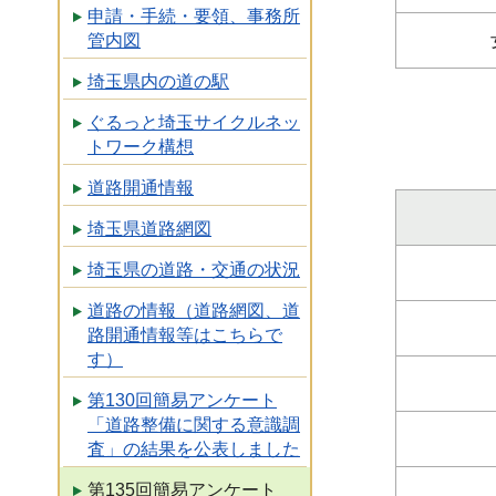
申請・手続・要領、事務所
管内図
埼玉県内の道の駅
ぐるっと埼玉サイクルネッ
トワーク構想
道路開通情報
埼玉県道路網図
埼玉県の道路・交通の状況
道路の情報（道路網図、道
路開通情報等はこちらで
す）
第130回簡易アンケート
「道路整備に関する意識調
査」の結果を公表しました
第135回簡易アンケート