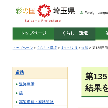
彩の国 埼玉県
Foreign Langu
トップページ
くらし・環境
トップページ
>
くらし・環境
>
まちづくり
>
道路
> 第135
道路
第1
道路整備
結果
橋
高速道路・有料道路