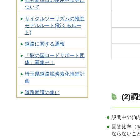
公共基準点の使用申請等に
ついて
サイクルツーリズムの推進
モデルルート(彩くるルー
ト)
道路に関する通報
「彩の国ロードサポート団
体」募集中！
埼玉県道路脱炭素化推進計
画
道路愛護の集い
(2)
設問中の( 
回答比率（
ならないこ