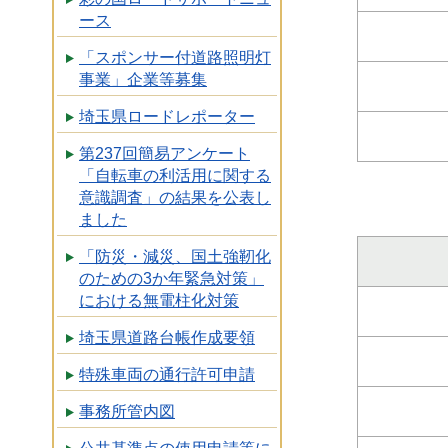
ース
「スポンサー付道路照明灯
事業」企業等募集
埼玉県ロードレポーター
第237回簡易アンケート
「自転車の利活用に関する
意識調査」の結果を公表し
ました
「防災・減災、国土強靭化
のための3か年緊急対策」
における無電柱化対策
埼玉県道路台帳作成要領
特殊車両の通行許可申請
事務所管内図