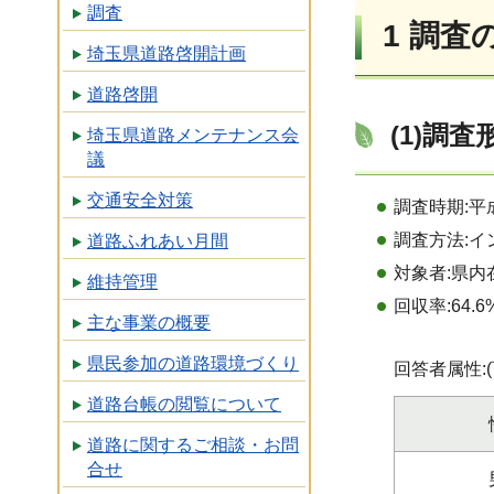
調査
1 調査
埼玉県道路啓開計画
道路啓開
(1)調査
埼玉県道路メンテナンス会
議
交通安全対策
調査時期:平成
調査方法:イ
道路ふれあい月間
対象者:県内在
維持管理
回収率:64.6
主な事業の概要
県民参加の道路環境づくり
回答者属性:
道路台帳の閲覧について
道路に関するご相談・お問
合せ