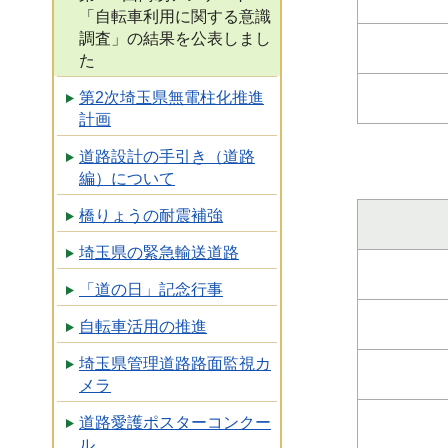
「自転車利用に関する意識
調査」の結果を公表しまし
た
第2次埼玉県無電柱化推進
計画
道路設計の手引き（道路
編）について
橋りょうの耐震補強
埼玉県の緊急輸送道路
「道の日」記念行事
自転車活用の推進
埼玉県管理道路路面監視カ
メラ
道路愛護ポスターコンクー
ル