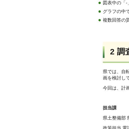
図表中の「-
グラフの中
複数回答の
2 
県では、自
画を検討し
今回は、計
担当課
県土整備部 
政策担当 電話:0