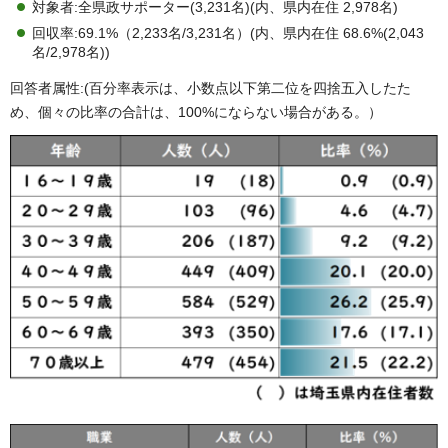
対象者:全県政サポーター(3,231名)(内、県内在住 2,978名)
回収率:69.1%（2,233名/3,231名）(内、県内在住 68.6%(2,043
名/2,978名))
回答者属性:(百分率表示は、小数点以下第二位を四捨五入したた
め、個々の比率の合計は、100%にならない場合がある。）