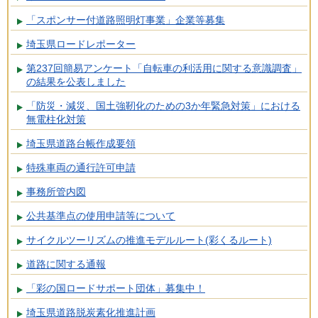
「スポンサー付道路照明灯事業」企業等募集
埼玉県ロードレポーター
第237回簡易アンケート「自転車の利活用に関する意識調査」
の結果を公表しました
「防災・減災、国土強靭化のための3か年緊急対策」における
無電柱化対策
埼玉県道路台帳作成要領
特殊車両の通行許可申請
事務所管内図
公共基準点の使用申請等について
サイクルツーリズムの推進モデルルート(彩くるルート)
道路に関する通報
「彩の国ロードサポート団体」募集中！
埼玉県道路脱炭素化推進計画