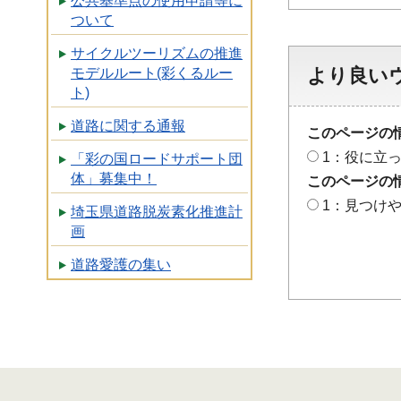
公共基準点の使用申請等に
ついて
サイクルツーリズムの推進
より良い
モデルルート(彩くるルー
ト)
道路に関する通報
このページの
1：役に立
「彩の国ロードサポート団
体」募集中！
このページの
1：見つけ
埼玉県道路脱炭素化推進計
画
道路愛護の集い