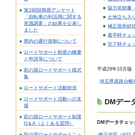
協力依頼書（
第190回簡易アンケート
「自転車の利活用に関する
土地立ち入り
意識調査」の結果を公表し
補正箇所総括
ました
着手時チェッ
県内の通行規制について
完了時チェッ
ロードサポート制度の概要
と申請等について
平成29年10月版
彩の国ロードサポート様式
集
埼玉県道路台帳作
ロードサポート活動状況
ロードサポート活動への支
DMデー
援
彩の国ロードサポート制度
DMデータチェッ
Q＆A（よくある質問）
修正内容（H31.
彩の国ロードサポートニュ