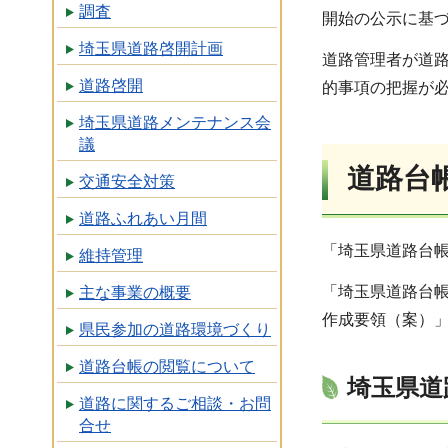
調査
開始の公示に基
埼玉県道路啓開計画
道路管理者が道
道路啓開
的事項の把握が
埼玉県道路メンテナンス会
議
道路台
交通安全対策
道路ふれあい月間
「埼玉県道路台
維持管理
「埼玉県道路台
主な事業の概要
作成要領（案）」
県民参加の道路環境づくり
道路台帳の閲覧について
埼玉県道
道路に関するご相談・お問
合せ