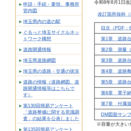
令和8年8月1日改
申請・手続・要領、事務所
管内図
改訂箇所抜粋（P
埼玉県内の道の駅
目次（PDF：6
ぐるっと埼玉サイクルネッ
第1章 道路台
トワーク構想
第2章 測量（P
道路開通情報
第3章 道路台
埼玉県道路網図
第4章 道路敷
埼玉県の道路・交通の状況
第5章 道路台帳
道路の情報（道路網図、道
路開通情報等はこちらで
第6章 電子納品
す）
第7章 付属資料
第130回簡易アンケート
「道路整備に関する意識調
DM図面サンプ
査」の結果を公表しました
※容量が大きい
第135回簡易アンケート