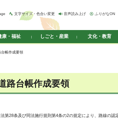
age
文字サイズ・色合い変更
音声読み上げ
ふりがなON
健康・福祉
しごと・産業
文化・教育
路台帳作成要領
道路台帳作成要領
法第28条及び同法施行規則第4条の2の規定により、路線の