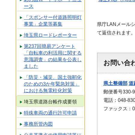
ース
「スポンサー付道路照明灯
事業」企業等募集
県庁LANメール
て返信されます
埼玉県ロードレポーター
第237回簡易アンケート
「自転車の利活用に関する
意識調査」の結果を公表し
お問い合
ました
「防災・減災、国土強靭化
県土整備部
道
のための3か年緊急対策」
における無電柱化対策
郵便番号330
電話：048-830
埼玉県道路台帳作成要領
ファックス：048
特殊車両の通行許可申請
事務所管内図