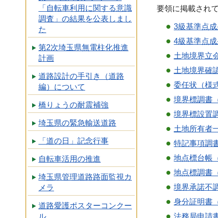
「自転車利用に関する意識
要領に掲載され
調査」の結果を公表しまし
3級基準点成
た
4級基準点成
第2次埼玉県無電柱化推進
土地境界立会
計画
土地境界確認
道路設計の手引き（道路
委任状（様式
編）について
境界標調書（
橋りょうの耐震補強
境界標設置調
埼玉県の緊急輸送道路
土地所有者一
「道の日」記念行事
特記事項調書
地点標台帳（
自転車活用の推進
地点標調書（
埼玉県管理道路路面監視カ
境界承諾不調
メラ
身分証明書（
道路愛護ポスターコンクー
ル
法務局申請書