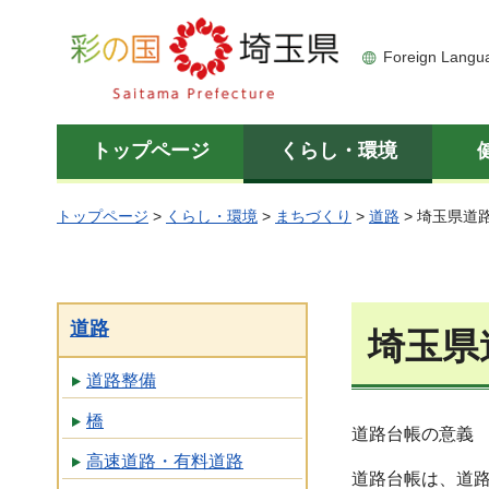
彩の国 埼玉県
Foreign Langu
トップページ
くらし・環境
トップページ
>
くらし・環境
>
まちづくり
>
道路
> 埼玉県道
道路
埼玉県
道路整備
橋
道路台帳の意義
高速道路・有料道路
道路台帳は、道路