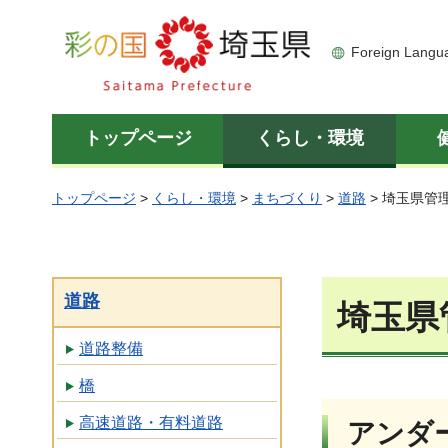
彩の国 埼玉県
Foreign Langu
トップページ
くらし・環境
トップページ
>
くらし・環境
>
まちづくり
>
道路
> 埼玉県管
道路
埼玉県
道路整備
橋
高速道路・有料道路
アンダ