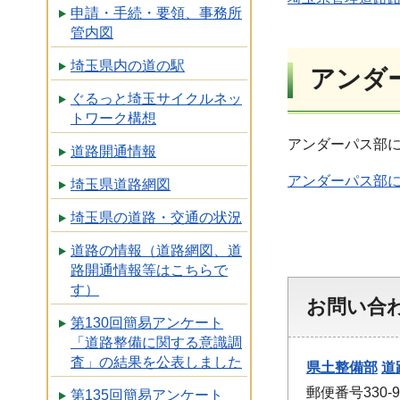
申請・手続・要領、事務所
管内図
埼玉県内の道の駅
アンダ
ぐるっと埼玉サイクルネッ
トワーク構想
アンダーパス部
道路開通情報
アンダーパス部
埼玉県道路網図
埼玉県の道路・交通の状況
道路の情報（道路網図、道
路開通情報等はこちらで
す）
お問い合
第130回簡易アンケート
「道路整備に関する意識調
査」の結果を公表しました
県土整備部
道
郵便番号330
第135回簡易アンケート