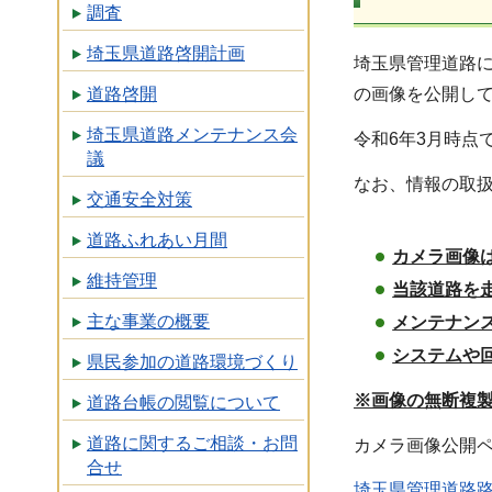
調査
埼玉県道路啓開計画
埼玉県管理道路
道路啓開
の画像を公開して
埼玉県道路メンテナンス会
令和6年3月時点
議
なお、情報の取
交通安全対策
道路ふれあい月間
カメラ画像
維持管理
当該道路を
主な事業の概要
メンテナン
システムや
県民参加の道路環境づくり
※画像の無断複
道路台帳の閲覧について
道路に関するご相談・お問
カメラ画像公開
合せ
埼玉県管理道路