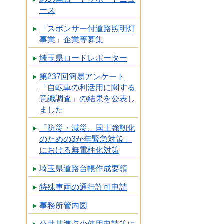
ース
「スポンサー付道路照明灯
事業」企業等募集
埼玉県ロードレポーター
第237回簡易アンケート
「自転車の利活用に関する
意識調査」の結果を公表し
ました
「防災・減災、国土強靭化
のための3か年緊急対策」
における無電柱化対策
埼玉県道路台帳作成要領
特殊車両の通行許可申請
事務所管内図