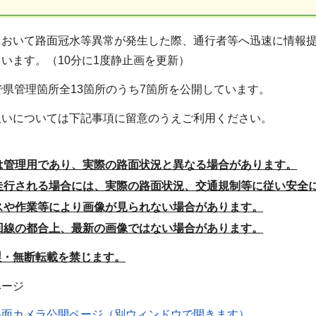
において路面冠水等異常が発生した際、通行者等へ迅速に情報
います。（10分に1度静止画を更新）
で県管理箇所全13箇所のうち7箇所を公開しています。
扱いについては下記事項に留意のうえご利用ください。
は管理用であり、実際の路面状況と異なる場合があります。
走行される場合には、実際の路面状況、交通規制等に従い安全
スや作業等により画像が見られない場合があります。
回線の都合上、最新の画像ではない場合があります。
製・無断転載を禁じます。
ページ
路面カメラ公開ページ（別ウィンドウで開きます）