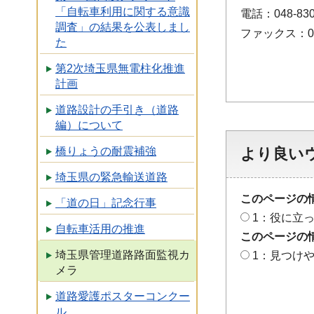
「自転車利用に関する意識
電話：048-830
調査」の結果を公表しまし
ファックス：048
た
第2次埼玉県無電柱化推進
計画
道路設計の手引き（道路
編）について
より良い
橋りょうの耐震補強
埼玉県の緊急輸送道路
このページの
「道の日」記念行事
1：役に立
自転車活用の推進
このページの
埼玉県管理道路路面監視カ
1：見つけ
メラ
道路愛護ポスターコンクー
ル