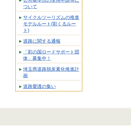
公共基準点の使用申請等に
ついて
サイクルツーリズムの推進
モデルルート(彩くるルー
ト)
道路に関する通報
「彩の国ロードサポート団
体」募集中！
埼玉県道路脱炭素化推進計
画
道路愛護の集い