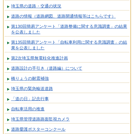
埼玉県の道路・交通の状況
道路の情報（道路網図、道路開通情報等はこちらです）
第130回簡易アンケート「道路整備に関する意識調査」の結果
を公表しました
第135回簡易アンケート「自転車利用に関する意識調査」の結
果を公表しました
第2次埼玉県無電柱化推進計画
道路設計の手引き（道路編）について
橋りょうの耐震補強
埼玉県の緊急輸送道路
「道の日」記念行事
自転車活用の推進
埼玉県管理道路路面監視カメラ
道路愛護ポスターコンクール