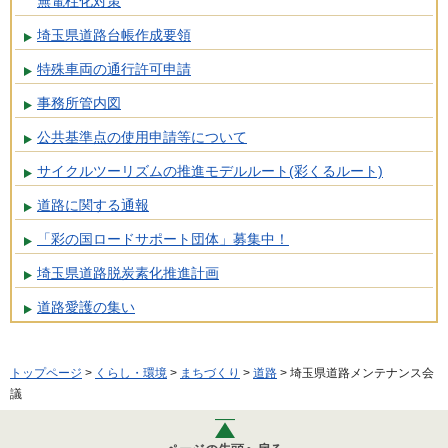
無電柱化対策
埼玉県道路台帳作成要領
特殊車両の通行許可申請
事務所管内図
公共基準点の使用申請等について
サイクルツーリズムの推進モデルルート(彩くるルート)
道路に関する通報
「彩の国ロードサポート団体」募集中！
埼玉県道路脱炭素化推進計画
道路愛護の集い
トップページ
>
くらし・環境
>
まちづくり
>
道路
> 埼玉県道路メンテナンス会
議