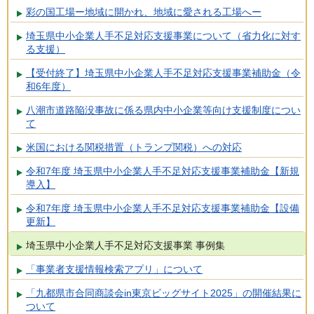
彩の国工場ー地域に開かれ、地域に愛される工場へー
埼玉県中小企業人手不足対応支援事業について（省力化に対す
る支援）
【受付終了】埼玉県中小企業人手不足対応支援事業補助金（令
和6年度）
八潮市道路陥没事故に係る県内中小企業等向け支援制度につい
て
米国における関税措置（トランプ関税）への対応
令和7年度 埼玉県中小企業人手不足対応支援事業補助金【新規
導入】
令和7年度 埼玉県中小企業人手不足対応支援事業補助金【設備
更新】
埼玉県中小企業人手不足対応支援事業 事例集
「事業者支援情報検索アプリ」について
「九都県市合同商談会in東京ビッグサイト2025」の開催結果に
ついて