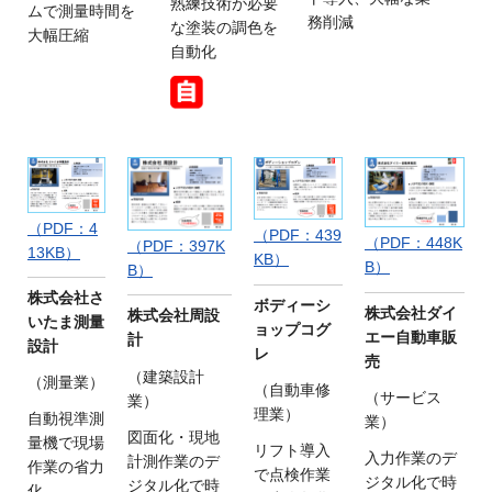
熟練技術が必要
ムで測量時間を
務削減
な塗装の調色を
大幅圧縮
自動化
（PDF：4
（PDF：439
（PDF：448K
（PDF：397K
13KB）
KB）
B）
B）
株式会社さ
ボディーシ
株式会社ダイ
株式会社周設
いたま測量
ョップコグ
エー自動車販
計
設計
レ
売
（建築設計
（測量業）
（自動車修
（サービス
業）
理業）
自動視準測
業）
図面化・現地
量機で現場
リフト導入
入力作業のデ
計測作業のデ
作業の省力
で点検作業
ジタル化で時
ジタル化で時
化