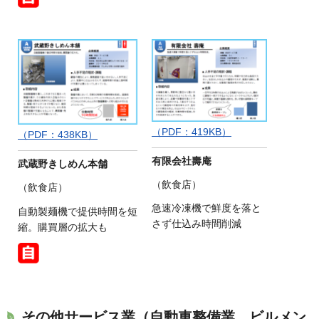
（PDF：419KB）
（PDF：438KB）
有限会社壽庵
武蔵野きしめん本舗
（飲食店）
（飲食店）
急速冷凍機で鮮度を落と
自動製麺機で提供時間を短
さず仕込み時間削減
縮。購買層の拡大も
その他サービス業（自動車整備業、ビルメン