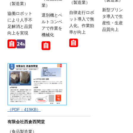
（製造業）
（製造業）
業）
新型プリン
自律走行ロボ
協働ロボット
選別機とベ
タ導入で生
ット導入で無
により人手不
ルトコンベ
産性・生産
人化。作業効
足解消と品質
アで作業を
品質向上
率が向上
向上を実現
機械化
（PDF：419KB）
有限会社西倉西間堂
（食品製造業）