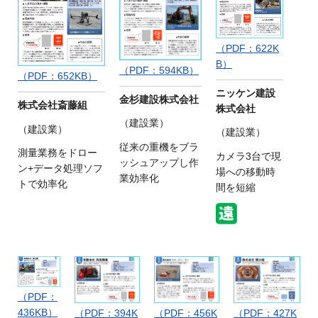
（PDF：622K
B）
（PDF：594KB）
（PDF：652KB）
ニッケン建設
金杉建設株式会社
株式会社斎藤組
株式会社
（建設業）
（建設業）
（建設業）
従来の重機をブラ
測量業務をドロー
カメラ3台で現
ッシュアップし作
ン+データ処理ソフ
場への移動時
業効率化
トで効率化
間を短縮
（PDF：
436KB）
（PDF：394K
（PDF：456K
（PDF：427K