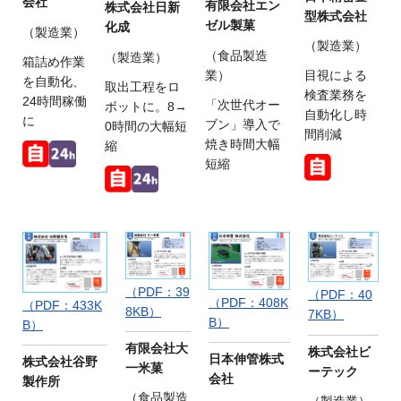
会社
有限会社エン
株式会社日新
型株式会社
ゼル製菓
化成
（製造業）
（製造業）
（食品製造
（製造業）
箱詰め作業
業）
目視による
を自動化、
取出工程をロ
検査業務を
24時間稼働
「次世代オー
ボットに。8→
自動化し時
に
ブン」導入で
0時間の大幅短
間削減
焼き時間大幅
縮
短縮
（PDF：39
（PDF：40
（PDF：408K
（PDF：433K
8KB）
7KB）
B）
B）
有限会社大
株式会社ビ
日本伸管株式
株式会社谷野
一米菓
ーテック
会社
製作所
（食品製造
（製造業）