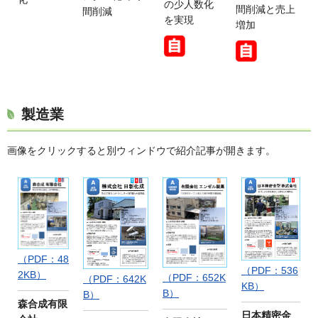
の少人数化
間削減と売上
間削減
を実現
増加
製造業
画像をクリックすると別ウィンドウで紹介記事が開きます。
（PDF：48
（PDF：536
2KB）
（PDF：652K
（PDF：642K
KB）
B）
B）
森合成有限
日本精密金