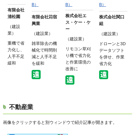
B）
B）
B）
有限会社
株式会社エ
清松園
有限会社苅宿
株式会社関口
ス・ケー・ケ
興業
組
（建設
ー
業）
（建設業）
（建設業）
（建設業）
重機で省
雑草除去の機
ドローンと3D
リモコン草刈
力化し、
械化で時間削
データソフト
り機で省力化
人手不足
減と人手不足
を併せ、作業
と作業環境の
緩和
を緩和
省力化
改善に
不動産業
画像をクリックすると別ウィンドウで紹介記事が開きます。