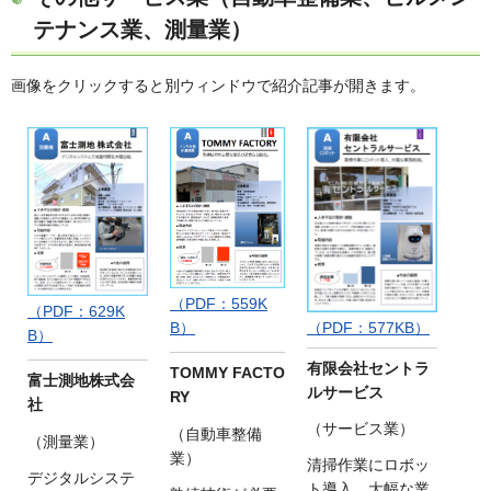
テナンス業、測量業）
画像をクリックすると別ウィンドウで紹介記事が開きます。
（PDF：559K
（PDF：629K
（PDF：577KB）
B）
B）
有限会社セントラ
TOMMY FACTO
富士測地株式会
ルサービス
RY
社
（サービス業）
（自動車整備
（測量業）
業）
清掃作業にロボッ
デジタルシステ
ト導入、大幅な業