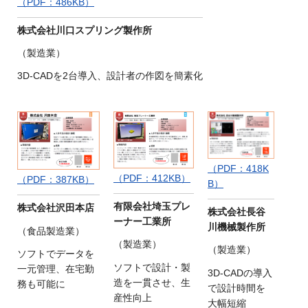
（PDF：486KB）
株式会社川口スプリング製作所
（製造業）
3D-CADを2台導入、設計者の作図を簡素化
（PDF：418K
（PDF：412KB）
（PDF：387KB）
B）
有限会社埼玉プレ
株式会社沢田本店
株式会社長谷
ーナー工業所
川機械製作所
（食品製造業）
（製造業）
（製造業）
ソフトでデータを
ソフトで設計・製
一元管理、在宅勤
3D-CADの導入
造を一貫させ、生
務も可能に
で設計時間を
産性向上
大幅短縮