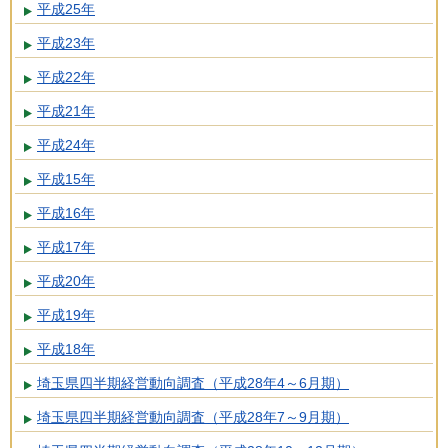
平成25年
平成23年
平成22年
平成21年
平成24年
平成15年
平成16年
平成17年
平成20年
平成19年
平成18年
埼玉県四半期経営動向調査（平成28年4～6月期）
埼玉県四半期経営動向調査（平成28年7～9月期）