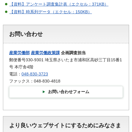
【資料】アンケート調査集計表（エクセル：371KB）
【資料】時系列データ（エクセル：150KB）
お問い合わせ
産業労働部
産業労働政策課
企画調査担当
郵便番号330-9301 埼玉県さいたま市浦和区高砂三丁目15番1
号 本庁舎4階
電話：
048-830-3723
ファックス：048-830-4818
お問い合わせフォーム
より良いウェブサイトにするためにみなさま