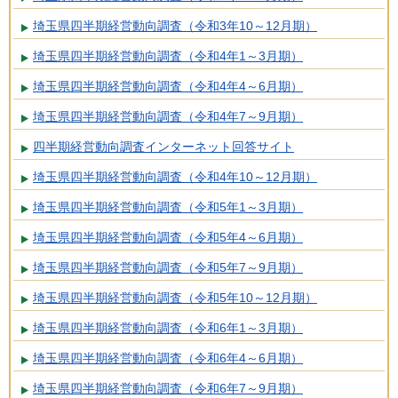
埼玉県四半期経営動向調査（令和3年10～12月期）
埼玉県四半期経営動向調査（令和4年1～3月期）
埼玉県四半期経営動向調査（令和4年4～6月期）
埼玉県四半期経営動向調査（令和4年7～9月期）
四半期経営動向調査インターネット回答サイト
埼玉県四半期経営動向調査（令和4年10～12月期）
埼玉県四半期経営動向調査（令和5年1～3月期）
埼玉県四半期経営動向調査（令和5年4～6月期）
埼玉県四半期経営動向調査（令和5年7～9月期）
埼玉県四半期経営動向調査（令和5年10～12月期）
埼玉県四半期経営動向調査（令和6年1～3月期）
埼玉県四半期経営動向調査（令和6年4～6月期）
埼玉県四半期経営動向調査（令和6年7～9月期）