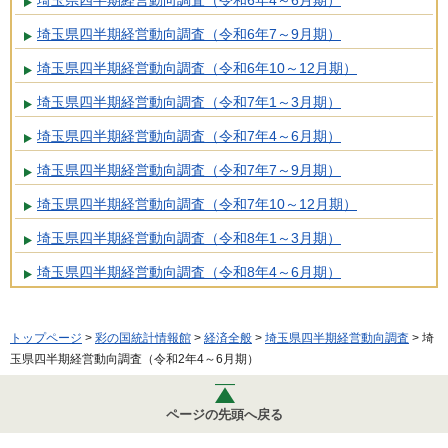
埼玉県四半期経営動向調査（令和6年7～9月期）
埼玉県四半期経営動向調査（令和6年10～12月期）
埼玉県四半期経営動向調査（令和7年1～3月期）
埼玉県四半期経営動向調査（令和7年4～6月期）
埼玉県四半期経営動向調査（令和7年7～9月期）
埼玉県四半期経営動向調査（令和7年10～12月期）
埼玉県四半期経営動向調査（令和8年1～3月期）
埼玉県四半期経営動向調査（令和8年4～6月期）
トップページ
>
彩の国統計情報館
>
経済全般
>
埼玉県四半期経営動向調査
> 埼
玉県四半期経営動向調査（令和2年4～6月期）
ページの先頭へ戻る