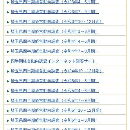
埼玉県四半期経営動向調査（令和3年4～6月期）
埼玉県四半期経営動向調査（令和3年7～9月期）
埼玉県四半期経営動向調査（令和3年10～12月期）
埼玉県四半期経営動向調査（令和4年1～3月期）
埼玉県四半期経営動向調査（令和4年4～6月期）
埼玉県四半期経営動向調査（令和4年7～9月期）
四半期経営動向調査インターネット回答サイト
埼玉県四半期経営動向調査（令和4年10～12月期）
埼玉県四半期経営動向調査（令和5年1～3月期）
埼玉県四半期経営動向調査（令和5年4～6月期）
埼玉県四半期経営動向調査（令和5年7～9月期）
埼玉県四半期経営動向調査（令和5年10～12月期）
埼玉県四半期経営動向調査（令和6年1～3月期）
埼玉県四半期経営動向調査（令和6年4～6月期）