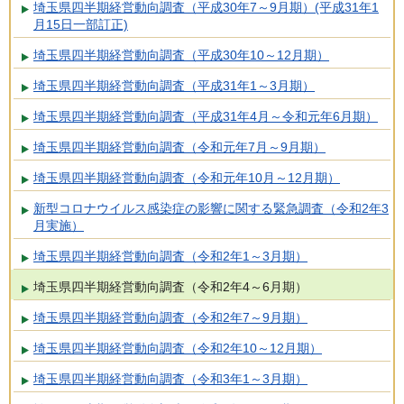
埼玉県四半期経営動向調査（平成30年7～9月期）(平成31年1
月15日一部訂正)
埼玉県四半期経営動向調査（平成30年10～12月期）
埼玉県四半期経営動向調査（平成31年1～3月期）
埼玉県四半期経営動向調査（平成31年4月～令和元年6月期）
埼玉県四半期経営動向調査（令和元年7月～9月期）
埼玉県四半期経営動向調査（令和元年10月～12月期）
新型コロナウイルス感染症の影響に関する緊急調査（令和2年3
月実施）
埼玉県四半期経営動向調査（令和2年1～3月期）
埼玉県四半期経営動向調査（令和2年4～6月期）
埼玉県四半期経営動向調査（令和2年7～9月期）
埼玉県四半期経営動向調査（令和2年10～12月期）
埼玉県四半期経営動向調査（令和3年1～3月期）