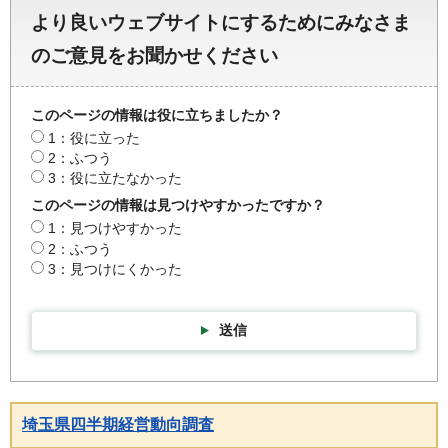
より良いウェブサイトにするためにみなさま
のご意見をお聞かせください
このページの情報は役に立ちましたか？
1：役に立った
2：ふつう
3：役に立たなかった
このページの情報は見つけやすかったですか？
1：見つけやすかった
2：ふつう
3：見つけにくかった
送信
埼玉県四半期経営動向調査