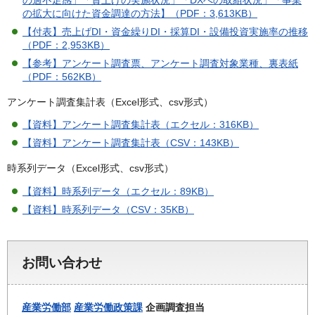
の過不足感」「賃上げの実施状況」「DXへの取組状況」「事業
の拡大に向けた資金調達の方法】（PDF：3,613KB）
【付表】売上げDI・資金繰りDI・採算DI・設備投資実施率の推移
（PDF：2,953KB）
【参考】アンケート調査票、アンケート調査対象業種、裏表紙
（PDF：562KB）
アンケート調査集計表（Excel形式、csv形式）
【資料】アンケート調査集計表（エクセル：316KB）
【資料】アンケート調査集計表（CSV：143KB）
時系列データ（Excel形式、csv形式）
【資料】時系列データ（エクセル：89KB）
【資料】時系列データ（CSV：35KB）
お問い合わせ
産業労働部
産業労働政策課
企画調査担当