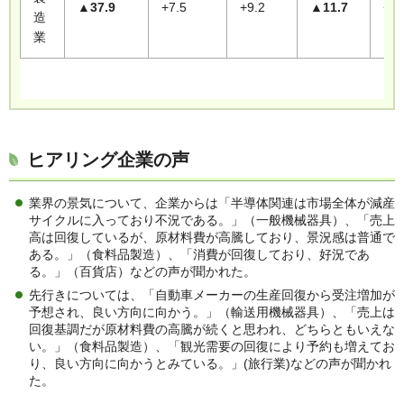
▲37.9
+7.5
+9.2
▲11.7
+2.
造
業
ヒアリング企業の声
業界の景気について、企業からは「半導体関連は市場全体が減産
サイクルに入っており不況である。」（一般機械器具）、「売上
高は回復しているが、原材料費が高騰しており、景況感は普通で
ある。」（食料品製造）、「消費が回復しており、好況であ
る。」（百貨店）などの声が聞かれた。
先行きについては、「自動車メーカーの生産回復から受注増加が
予想され、良い方向に向かう。」（輸送用機械器具）、「売上は
回復基調だが原材料費の高騰が続くと思われ、どちらともいえな
い。」（食料品製造）、「観光需要の回復により予約も増えてお
り、良い方向に向かうとみている。」(旅行業)などの声が聞かれ
た。