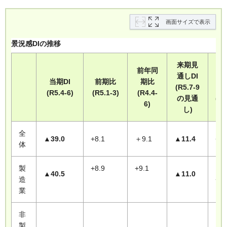
画面サイズで表示
景況感DIの推移
来期見
前年同
通しDI
［
当期DI
前期比
期比
(R5.7-9
(R5.4-6)
(R5.1-3)
(R4.4-
の見通
(R
6)
し)
見
全
▲39.0
+8.1
＋9.1
▲11.4
+4.
体
製
+8.9
+9.1
▲40.5
▲11.0
造
+6
業
非
製