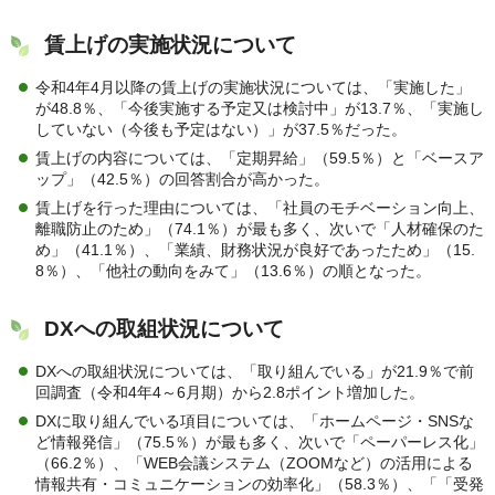
賃上げの実施状況について
令和4年4月以降の賃上げの実施状況については、「実施した」
が48.8％、「今後実施する予定又は検討中」が13.7％、「実施し
していない（今後も予定はない）」が37.5％だった。
賃上げの内容については、「定期昇給」（59.5％）と「ベースア
ップ」（42.5％）の回答割合が高かった。
賃上げを行った理由については、「社員のモチベーション向上、
離職防止のため」（74.1％）が最も多く、次いで「人材確保のた
め」（41.1％）、「業績、財務状況が良好であったため」（15.
8％）、「他社の動向をみて」（13.6％）の順となった。
DXへの取組状況について
DXへの取組状況については、「取り組んでいる」が21.9％で前
回調査（令和4年4～6月期）から2.8ポイント増加した。
DXに取り組んでいる項目については、「ホームページ・SNSな
ど情報発信」（75.5％）が最も多く、次いで「ペーパーレス化」
（66.2％）、「WEB会議システム（ZOOMなど）の活用による
情報共有・コミュニケーションの効率化」（58.3％）、「「受発