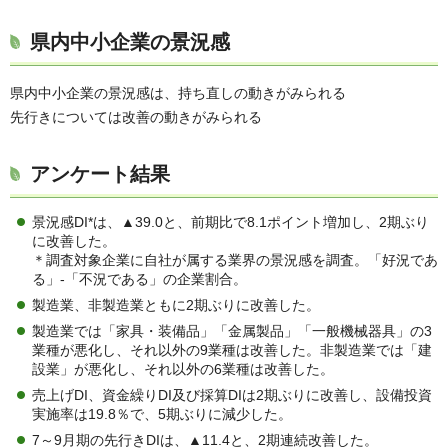
県内中小企業の景況感
県内中小企業の景況感は、持ち直しの動きがみられる
先行きについては改善の動きがみられる
アンケート結果
景況感DI*は、▲39.0と、前期比で8.1ポイント増加し、2期ぶり
に改善した。
＊調査対象企業に自社が属する業界の景況感を調査。「好況であ
る」-「不況である」の企業割合。
製造業、非製造業ともに2期ぶりに改善した。
製造業では「家具・装備品」「金属製品」「一般機械器具」の3
業種が悪化し、それ以外の9業種は改善した。非製造業では「建
設業」が悪化し、それ以外の6業種は改善した。
売上げDI、資金繰りDI及び採算DIは2期ぶりに改善し、設備投資
実施率は19.8％で、5期ぶりに減少した。
7～9月期の先行きDIは、▲11.4と、2期連続改善した。