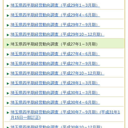
埼玉県四半期経営動向調査（平成29年1～3月期）
埼玉県四半期経営動向調査（平成29年4～6月期）
埼玉県四半期経営動向調査（平成29年7～9月期）
埼玉県四半期経営動向調査（平成29年10～12月期）
埼玉県四半期経営動向調査（平成27年1～3月期）
埼玉県四半期経営動向調査（平成27年4～6月期）
埼玉県四半期経営動向調査（平成27年7～9月期）
埼玉県四半期経営動向調査（平成27年10～12月期）
埼玉県四半期経営動向調査（平成28年1～3月期）
埼玉県四半期経営動向調査（平成30年1～3月期）
埼玉県四半期経営動向調査（平成30年4～6月期）
埼玉県四半期経営動向調査（平成30年7～9月期）(平成31年1
月15日一部訂正)
埼玉県四半期経営動向調査（平成30年10～12月期）