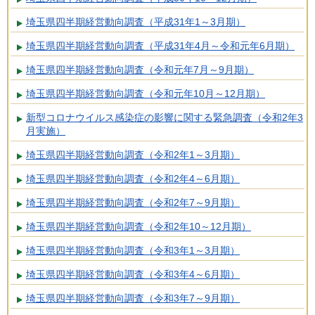
埼玉県四半期経営動向調査（平成31年1～3月期）
埼玉県四半期経営動向調査（平成31年4月～令和元年6月期）
埼玉県四半期経営動向調査（令和元年7月～9月期）
埼玉県四半期経営動向調査（令和元年10月～12月期）
新型コロナウイルス感染症の影響に関する緊急調査（令和2年3
月実施）
埼玉県四半期経営動向調査（令和2年1～3月期）
埼玉県四半期経営動向調査（令和2年4～6月期）
埼玉県四半期経営動向調査（令和2年7～9月期）
埼玉県四半期経営動向調査（令和2年10～12月期）
埼玉県四半期経営動向調査（令和3年1～3月期）
埼玉県四半期経営動向調査（令和3年4～6月期）
埼玉県四半期経営動向調査（令和3年7～9月期）