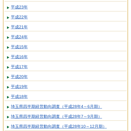
平成23年
平成22年
平成21年
平成24年
平成15年
平成16年
平成17年
平成20年
平成19年
平成18年
埼玉県四半期経営動向調査（平成28年4～6月期）
埼玉県四半期経営動向調査（平成28年7～9月期）
埼玉県四半期経営動向調査（平成28年10～12月期）