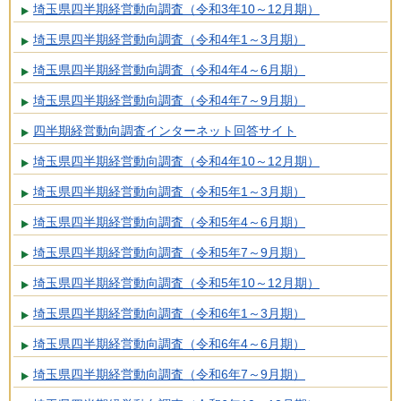
埼玉県四半期経営動向調査（令和3年10～12月期）
埼玉県四半期経営動向調査（令和4年1～3月期）
埼玉県四半期経営動向調査（令和4年4～6月期）
埼玉県四半期経営動向調査（令和4年7～9月期）
四半期経営動向調査インターネット回答サイト
埼玉県四半期経営動向調査（令和4年10～12月期）
埼玉県四半期経営動向調査（令和5年1～3月期）
埼玉県四半期経営動向調査（令和5年4～6月期）
埼玉県四半期経営動向調査（令和5年7～9月期）
埼玉県四半期経営動向調査（令和5年10～12月期）
埼玉県四半期経営動向調査（令和6年1～3月期）
埼玉県四半期経営動向調査（令和6年4～6月期）
埼玉県四半期経営動向調査（令和6年7～9月期）