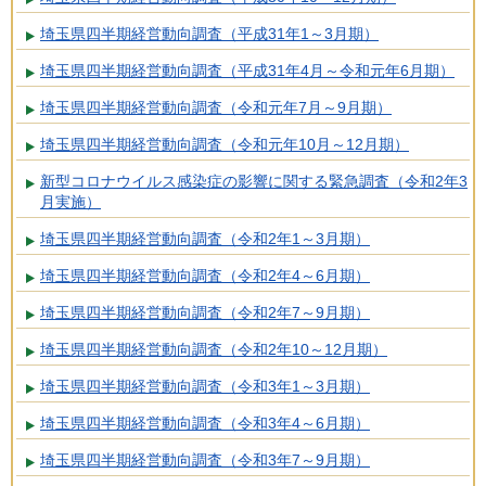
埼玉県四半期経営動向調査（平成31年1～3月期）
埼玉県四半期経営動向調査（平成31年4月～令和元年6月期）
埼玉県四半期経営動向調査（令和元年7月～9月期）
埼玉県四半期経営動向調査（令和元年10月～12月期）
新型コロナウイルス感染症の影響に関する緊急調査（令和2年3
月実施）
埼玉県四半期経営動向調査（令和2年1～3月期）
埼玉県四半期経営動向調査（令和2年4～6月期）
埼玉県四半期経営動向調査（令和2年7～9月期）
埼玉県四半期経営動向調査（令和2年10～12月期）
埼玉県四半期経営動向調査（令和3年1～3月期）
埼玉県四半期経営動向調査（令和3年4～6月期）
埼玉県四半期経営動向調査（令和3年7～9月期）