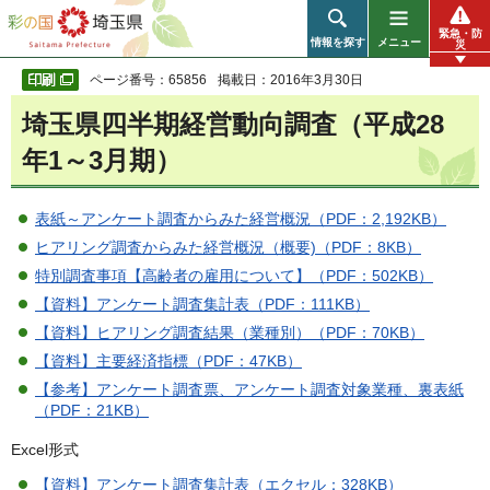
彩の国 埼玉県
緊急・防
情報を探す
メニュー
災
ページ番号：65856
掲載日：2016年3月30日
埼玉県四半期経営動向調査（平成28
年1～3月期）
表紙～アンケート調査からみた経営概況（PDF：2,192KB）
ヒアリング調査からみた経営概況（概要)（PDF：8KB）
特別調査事項【高齢者の雇用について】（PDF：502KB）
【資料】アンケート調査集計表（PDF：111KB）
【資料】ヒアリング調査結果（業種別）（PDF：70KB）
【資料】主要経済指標（PDF：47KB）
【参考】アンケート調査票、アンケート調査対象業種、裏表紙
（PDF：21KB）
Excel形式
【資料】アンケート調査集計表（エクセル：328KB）