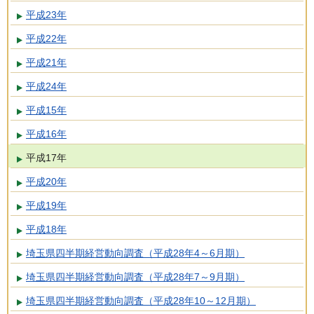
平成23年
平成22年
平成21年
平成24年
平成15年
平成16年
平成17年
平成20年
平成19年
平成18年
埼玉県四半期経営動向調査（平成28年4～6月期）
埼玉県四半期経営動向調査（平成28年7～9月期）
埼玉県四半期経営動向調査（平成28年10～12月期）