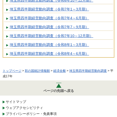
埼玉県四半期経営動向調査（令和6年10～12月期）
埼玉県四半期経営動向調査（令和7年1～3月期）
埼玉県四半期経営動向調査（令和7年4～6月期）
埼玉県四半期経営動向調査（令和7年7～9月期）
埼玉県四半期経営動向調査（令和7年10～12月期）
埼玉県四半期経営動向調査（令和8年1～3月期）
埼玉県四半期経営動向調査（令和8年4～6月期）
トップページ
>
彩の国統計情報館
>
経済全般
>
埼玉県四半期経営動向調査
> 平
成17年
ページの先頭へ戻る
サイトマップ
ウェブアクセシビリティ
プライバシーポリシー・免責事項