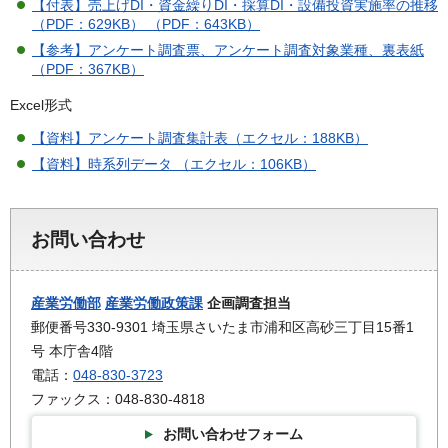
【付表】売上げDI・資金繰りDI・採算DI・設備投資実施率の推移
（PDF：629KB） （PDF：643KB）
【参考】アンケート調査票、アンケート調査対象業種、裏表紙
（PDF：367KB）
Excel形式
【資料】アンケート調査集計表（エクセル：188KB）
【資料】時系列データ （エクセル：106KB）
お問い合わせ
産業労働部
産業労働政策課
企画調査担当
郵便番号330-9301 埼玉県さいたま市浦和区高砂三丁目15番1
号 本庁舎4階
電話：
048-830-3723
ファックス：048-830-4818
お問い合わせフォーム