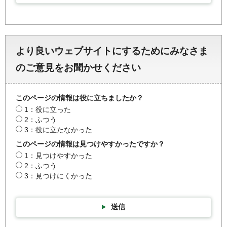
より良いウェブサイトにするためにみなさま
のご意見をお聞かせください
このページの情報は役に立ちましたか？
1：役に立った
2：ふつう
3：役に立たなかった
このページの情報は見つけやすかったですか？
1：見つけやすかった
2：ふつう
3：見つけにくかった
送信