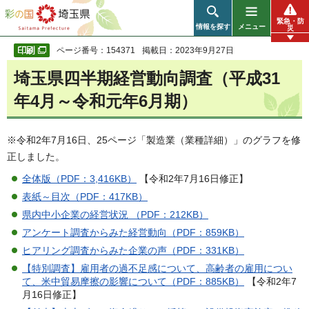
彩の国 埼玉県
緊急・防
情報を探す
メニュー
災
ページ番号：154371
掲載日：2023年9月27日
埼玉県四半期経営動向調査（平成31
年4月～令和元年6月期）
※令和2年7月16日、25ページ「製造業（業種詳細）」のグラフを修
正しました。
全体版（PDF：3,416KB）
【令和2年7月16日修正】
表紙～目次（PDF：417KB）
県内中小企業の経営状況 （PDF：212KB）
アンケート調査からみた経営動向（PDF：859KB）
ヒアリング調査からみた企業の声（PDF：331KB）
【特別調査】雇用者の過不足感について、高齢者の雇用につい
て、米中貿易摩擦の影響について（PDF：885KB）
【令和2年7
月16日修正】