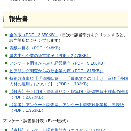
報告書
全体版（PDF：3,650KB）
（目次の該当部分をクリックすると、
該当箇所にジャンプします）
表紙～目次（PDF：948KB）
県内中小企業の経営状況（PDF：2,478KB）
アンケート調査からみた経営動向（PDF：5,106KB）
ヒアリング調査からみた企業の声（PDF：815KB）
特別調査事項【「価格転嫁」、「最低賃金の引上げ」及び「外国
人材の雇用」について】（PDF：1,732KB）
【付表】売上げDI・資金繰りDI・採算DI・設備投資実施率の推移
（PDF：2,673KB）
【参考】アンケート調査票、アンケート調査対象業種、裏表紙
（PDF：1,953KB）
アンケート調査集計表（Excel形式）
【資料】アンケート調査集計表（エクセル：518KB）