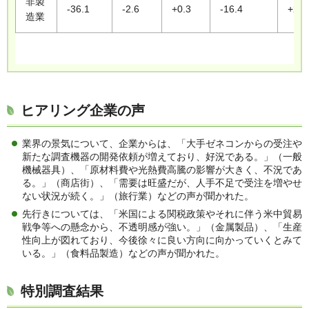
非製
-36.1
-2.6
+0.3
-16.4
+2.2
造業
ヒアリング企業の声
業界の景気について、企業からは、「大手ゼネコンからの受注や
新たな調査機器の開発依頼が増えており、好況である。」（一般
機械器具）、「原材料費や光熱費高騰の影響が大きく、不況であ
る。」（商店街）、「需要は旺盛だが、人手不足で受注を増やせ
ない状況が続く。」（旅行業）などの声が聞かれた。
先行きについては、「米国による関税政策やそれに伴う米中貿易
戦争等への懸念から、不透明感が強い。」（金属製品）、「生産
性向上が図れており、今後徐々に良い方向に向かっていくとみて
いる。」（食料品製造）などの声が聞かれた。
特別調査結果