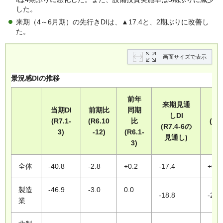
した。
来期（4～6月期）の先行きDIは、▲17.4と、2期ぶりに改善し
た。
画面サイズで表示
景況感DIの推移
前年
来期見通
当期DI
前期比
同期
前
しDI
(R7.1-
(R6.10
比
(R7
(R7.4-6の
3)
-12)
(R6.1-
見
見通し)
3)
全体
-40.8
-2.8
+0.2
-17.4
+0.3
製造
-46.9
-3.0
0.0
-18.8
-2.2
業