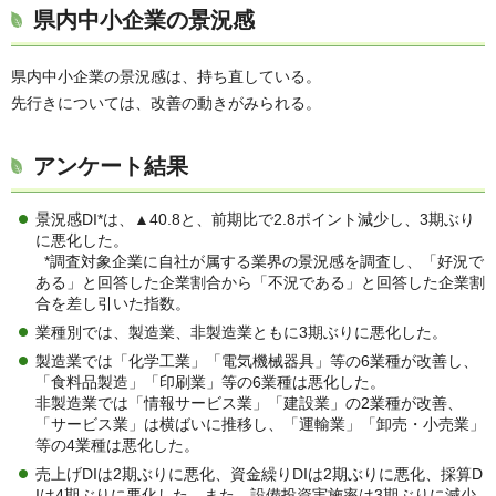
県内中小企業の景況感
県内中小企業の景況感は、持ち直している。
先行きについては、改善の動きがみられる。
アンケート結果
景況感DI*は、▲40.8と、前期比で2.8ポイント減少し、3期ぶり
に悪化した。
*調査対象企業に自社が属する業界の景況感を調査し、「好況で
ある」と回答した企業割合から「不況である」と回答した企業割
合を差し引いた指数。
業種別では、製造業、非製造業ともに3期ぶりに悪化した。
製造業では「化学工業」「電気機械器具」等の6業種が改善し、
「食料品製造」「印刷業」等の6業種は悪化した。
非製造業では「情報サービス業」「建設業」の2業種が改善、
「サービス業」は横ばいに推移し、「運輸業」「卸売・小売業」
等の4業種は悪化した。
売上げDIは2期ぶりに悪化、資金繰りDIは2期ぶりに悪化、採算D
Iは4期ぶりに悪化した。また、設備投資実施率は3期ぶりに減少