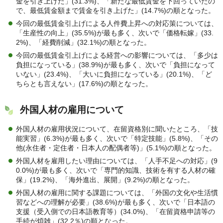
金を引き上げた」(31.3%)、「新たな最低賃金を下回っていたの
で、最低賃金額まで賃金を引き上げた」(14.7%)の順となった。
今回の最低賃金引上げによる人件費上昇への対応策については、
「生産性の向上」(35.5%)が最も多く、次いで「価格転嫁」(33.
2%)、「経費削減」(32.1%)の順となった。
今回の最低賃金引上げによる経営への影響については、「多少は
負担になっている」(38.9%)が最も多く、次いで「負担になって
いない」(23.4%)、「大いに負担になっている」(20.1%)、「ど
ちらとも言えない」(17.6%)の順となった。
外国人材の雇用について
外国人材の雇用状況について、在留資格別に聞いたところ、「技
能実習」(6.3%)が最も多く、次いで「特定技能」(5.8%)、「その
他(永住者・定住者・日本人の配偶者等)」(5.1%)の順となった。
外国人材を雇用したい理由については、「人手不足への対応」(9
0.0%)が最も多く、次いで「専門的知識、技術を有する人材の確
保」(19.2%)、「海外進出、展開」(9.2%)の順となった。
外国人材の雇用に関する課題については、「外国の文化や生活慣
習などへの理解が必要」(38.6%)が最も多く、次いで「日本語の
支援（受入側での日本語教育等）(34.0%)、「在留資格申請等の
手続が煩雑」(32.2％)の順となった。