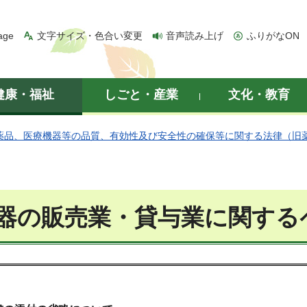
age
文字サイズ・色合い変更
音声読み上げ
ふりがなON
健康・福祉
しごと・産業
文化・教育
薬品、医療機器等の品質、有効性及び安全性の確保等に関する法律（旧
器の販売業・貸与業に関する
】