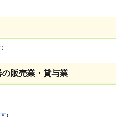
ど）
器の販売業・貸与業
許可
）