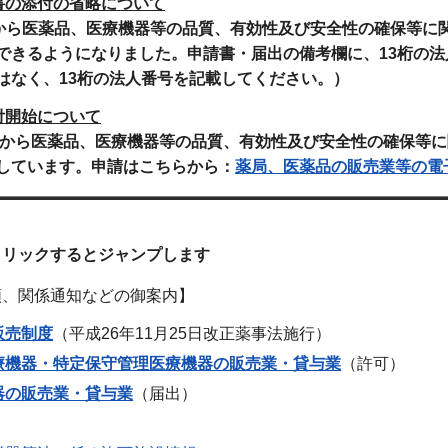
書の添付の省略について
日から医薬品、医療機器等の品質、有効性及び安全性の確保等に
できるようになりました。申請書・届出の備考欄に、13桁の法
はなく、13桁の法人番号を記載してください。）
付開始について
1日から医薬品、医療機器等の品質、有効性及び安全性の確保等
しています。
申請はこちらから：
薬局、医薬品の販売業等の電
クリックするとジャンプします
類、関係通知などの御案内】
販売制度
（平成26年11月25日改正薬事法施行）
療機器・特定保守管理医療機器の販売業・貸与業
（許可）
器の販売業・貸与業
（届出）