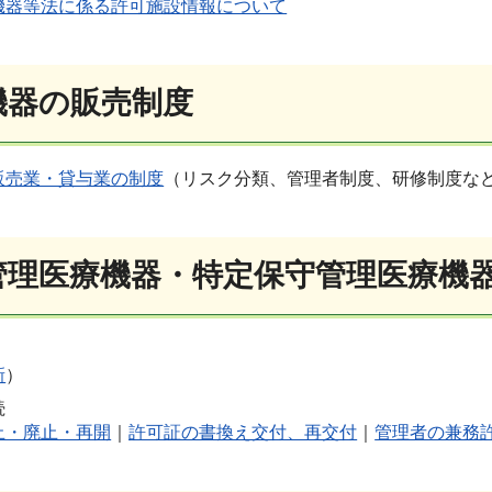
機器等法に係る許可施設情報について
機器の販売制度
販売業・貸与業の制度
（リスク分類、管理者制度、研修制度な
度管理医療機器・特定保守管理医療機
新
）
続
止・廃止・再開
｜
許可証の書換え交付、再交付
｜
管理者の兼務