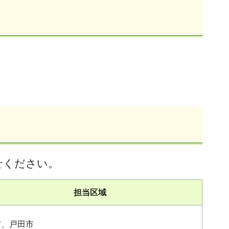
せください。
担当区域
市、戸田市