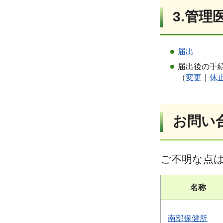
3.管
届出
届出後の手
（
変更
｜
休
お問い
ご不明な点
名称
南部保健所