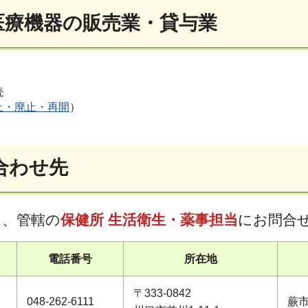
理医療機器の販売業・貸与業
続
止・廃止・再開
）
合わせ先
は、管轄の
保健所 生活衛生・薬事担当
にお問合
電話番号
所在地
〒333-0842
048-262-6111
蕨