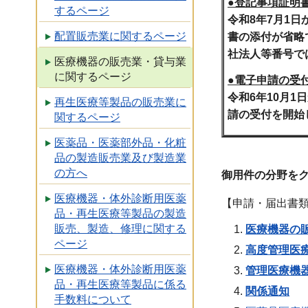
●登記事項証明
するページ
令和8年7月1
配置販売業に関するページ
書の添付が省略
社法人等番号で
医療機器の販売業・貸与業
に関するページ
●電子申請の受
令和6年10月
再生医療等製品の販売業に
請の受付を開始
関するページ
医薬品・医薬部外品・化粧
品の製造販売業及び製造業
の方へ
御用件の分野を
医療機器・体外診断用医薬
【申請・届出書
品・再生医療等製品の製造
販売、製造、修理に関する
医療機器の
ページ
高度管理医
医療機器・体外診断用医薬
管理医療機
品・再生医療等製品に係る
関係通知
手数料について