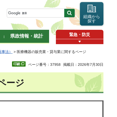
組織から
探す
緊急・防災
県政情報・統計
薬事法）
> 医療機器の販売業・貸与業に関するページ
ページ番号：37958
掲載日：2026年7月30日
ページ