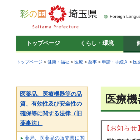
彩の国 埼玉県
Foreign Langu
トップページ
くらし・環境
トップページ
>
健康・福祉
>
医療
>
薬事
>
申請・手続き
>
医
医薬品、医療機器等の品
医療機
質、有効性及び安全性の
確保等に関する法律（旧
薬事法）
【お知らせ
薬局、医薬品の販売業に関