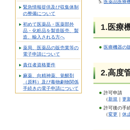
医薬品医療
緊急情報提供及び収集体制
の整備について
初めて医薬品・医薬部外
1.医療
品・化粧品を製造販売、製
造、輸入される方へ
医療機器の
薬局、医薬品の販売業等の
電子申請について
責任者資格要件
2.高
麻薬、向精神薬、覚醒剤
（原料）及び毒物劇物関係
手続きの電子申請について
許可申請
（
新規
｜
更
許可後の手
（
変更
｜
休