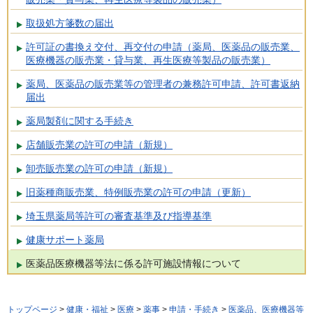
取扱処方箋数の届出
許可証の書換え交付、再交付の申請（薬局、医薬品の販売業、
医療機器の販売業・貸与業、再生医療等製品の販売業）
薬局、医薬品の販売業等の管理者の兼務許可申請、許可書返納
届出
薬局製剤に関する手続き
店舗販売業の許可の申請（新規）
卸売販売業の許可の申請（新規）
旧薬種商販売業、特例販売業の許可の申請（更新）
埼玉県薬局等許可の審査基準及び指導基準
健康サポート薬局
医薬品医療機器等法に係る許可施設情報について
トップページ
>
健康・福祉
>
医療
>
薬事
>
申請・手続き
>
医薬品、医療機器等