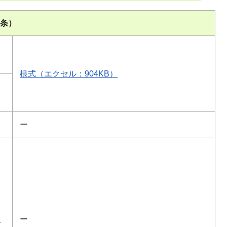
3条）
様式（エクセル：904KB）
ー
。
ー
項