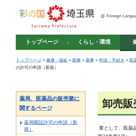
彩の国 埼玉県
Foreign Langu
トップページ
くらし・環境
トップページ
>
健康・福祉
>
医療
>
薬事
>
申請・手続き
>
医
の許可の申請（新規）
薬局、医薬品の販売業に
卸売販
関するページ
薬局開設許可の申請（新
業として、医薬
規）