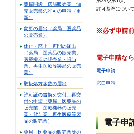
第24条第1項）
薬局開設、店舗販売業、卸
許可基準につい
売販売業の許可の申請（更
新）
変更の届出（薬局、医薬品
※必ず申請
の販売業）
休止・廃止・再開の届出
（薬局、医薬品の販売業、
電子申請な
医療機器の販売業・貸与
業、再生医療等製品の販売
電子申請
業）
窓口申請
取扱処方箋数の届出
許可証の書換え交付、再交
付の申請（薬局、医薬品の
販売業、医療機器の販売
業・貸与業、再生医療等製
電子申
品の販売業）
薬局、医薬品の販売業等の