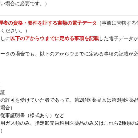
ない場合に必要です。）
理者の資格・要件を証する書類の電子データ
（事前に管轄する
てください。）
写しに
以下のアからウまでに定める事項を記載
した電子データ
ータの場合でも、以下のアからウまでに定める事項の記載が
証
録証
の許可を受けていた者であって、第2類医薬品又は第3類医薬
う場合）
、従事証明書（様式あり）など
用ガス類のみ、指定卸売歯科用医薬品のみ又はこれら2種類の
合）