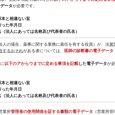
子データ
が必要です。
原本と相違ない旨
行った年月日
名（法人にあっては名称及び代表者の氏名）
法人の場合、薬事に関する業務に責任を有する役員）が、法
第
当するおそれ
がある者については、
医師の診断書の電子データ
しに
以下のアからウまでに定める事項を記載
した電子データ
が
原本と相違ない旨
行った年月日
名（法人にあっては名称及び代表者の氏名）
営業所
管理者の使用関係を証する書類の電子データ
（営業所管