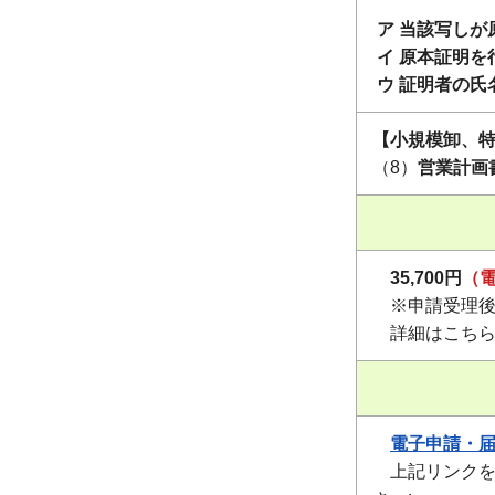
ア 当該写しが
イ 原本証明を
ウ 証明者の氏
【小規模卸、
（8）
営業計画
35,700円
（
※申請受理後
詳細はこちら
電子申請・
上記リンクを