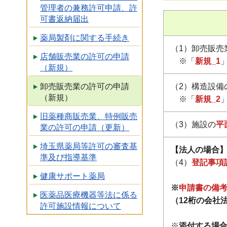
管理者の兼務許可申請、許
可書返納届出
薬局製剤に関する手続き
（1）卸売販売
店舗販売業の許可の申請
※「
新規_1
（新規）
卸売販売業の許可の申請
（2）構造設備
（新規）
※「
新規_2
旧薬種商販売業、特例販売
（3）施設の
平
業の許可の申請（更新）
埼玉県薬局等許可の審査基
【法人の場合
準及び指導基準
（4）
登記事項
健康サポート薬局
※
申請書の備考
医薬品医療機器等法に係る
（12桁の会社
許可施設情報について
※
添付する場