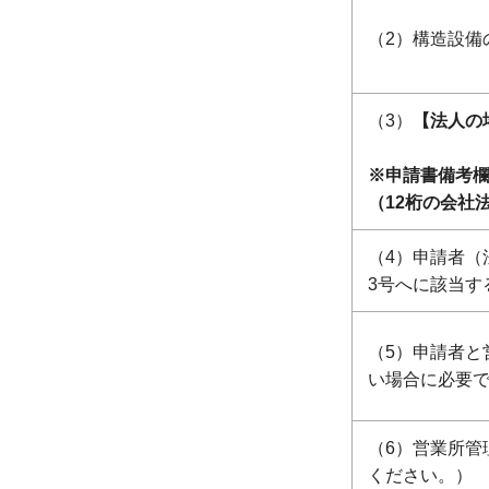
（2）構造設備
（3）
【法人の
※申請書備考欄
（12桁の会社
（4）申請者（
3号へに該当す
（5）申請者と
い場合に必要
（6）営業所管
ください。）