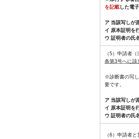
を記載
した電
ア 当該写しが
イ 原本証明を
ウ 証明者の氏
（5）申請者（
条第3号へに該
※診断書の写
要です。
ア 当該写しが
イ 原本証明を
ウ 証明者の氏
（6）申請者と