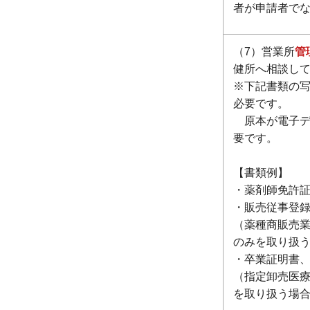
者が申請者で
（7）営業所
管
健所へ相談し
※下記書類の
必要です。
原本が電子デ
要です。
【書類例】
・薬剤師免許
・販売従事登
（薬種商販売業
のみを取り扱
・卒業証明書
（指定卸売医療
を取り扱う場