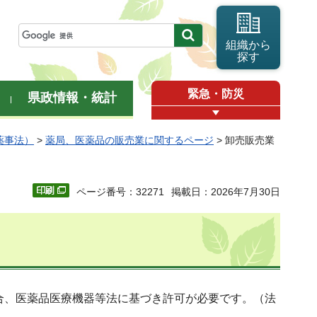
組織から
探す
緊急・防災
県政情報・統計
薬事法）
>
薬局、医薬品の販売業に関するページ
> 卸売販売業
ページ番号：32271
掲載日：2026年7月30日
合、医薬品医療機器等法に基づき許可が必要です。（法