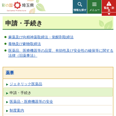
彩の国 埼玉県
緊急・防
情報を探す
メニュー
災
申請・手続き
麻薬及び向精神薬取締法・覚醒剤取締法
毒物及び劇物取締法
医薬品、医療機器等の品質、有効性及び安全性の確保等に関する
法律（旧薬事法）
薬事
ジェネリック医薬品
申請・手続き
医薬品・医療機器等の安全
制度案内