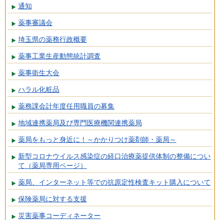
通知
薬事審議会
埼玉県の薬務行政概要
薬事工業生産動態統計調査
薬事衛生大会
ハラル化粧品
薬務課会計年度任用職員の募集
地域連携薬局及び専門医療機関連携薬局
薬局をもっと身近に！～かかりつけ薬剤師・薬局～
新型コロナウイルス感染症の経口治療薬提供体制の整備につい
て（薬局専用ページ）
薬局、インターネット等での抗原定性検査キット購入について
保険薬局に対する支援
災害薬事コーディネーター