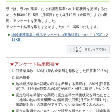
県では、県内の薬局における認定基準への対応状況を把握するた
め、令和3年2月15日（月曜日）から3月12日（金曜日）までの期
間にアンケートを実施しました。
アンケート結果を取りまとめましたので、掲載いたします。
地域連携薬局に係るアンケートの実施結果について（PDF：2
19KB）
画面サイズで表示
★アンケート結果概要★
回答薬局数 606件(県内全薬局を母数とした回答率20.3％)
結果概要
地域連携薬局の認定の取得を希望する薬局は、230件(回答数
割)で、59件(回答数の約1割)が施行と同時に取得したいと希
認定取得を希望する薬局に認定基準の準備状況を尋ねたとこ
「地域の他の医療機関への情報提供回数(月平均30回以上)」
菌調剤対応」の準備ができていない薬局が多くみられた。
認定を取得するにあたっての障壁を尋ねたところ、認定取得