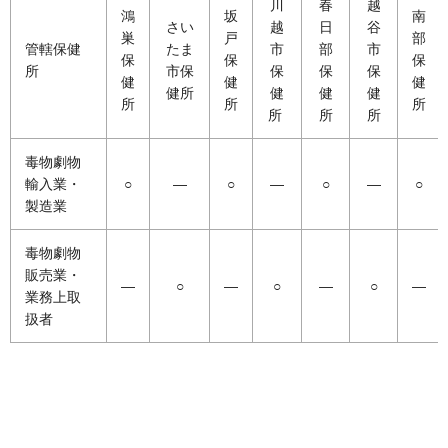
川
春
越
鴻
坂
南
さい
越
日
谷
巣
戸
部
管轄保健
たま
市
部
市
保
保
保
所
市保
保
保
保
健
健
健
健所
健
健
健
所
所
所
所
所
所
毒物劇物
輸入業・
○
―
○
―
○
―
○
製造業
毒物劇物
販売業・
―
○
―
○
―
○
―
業務上取
扱者