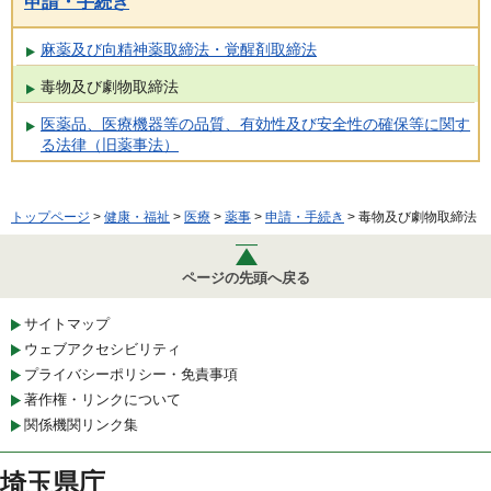
申請・手続き
麻薬及び向精神薬取締法・覚醒剤取締法
毒物及び劇物取締法
医薬品、医療機器等の品質、有効性及び安全性の確保等に関す
る法律（旧薬事法）
トップページ
>
健康・福祉
>
医療
>
薬事
>
申請・手続き
> 毒物及び劇物取締法
ページの先頭へ戻る
サイトマップ
ウェブアクセシビリティ
プライバシーポリシー・免責事項
著作権・リンクについて
関係機関リンク集
埼玉県庁