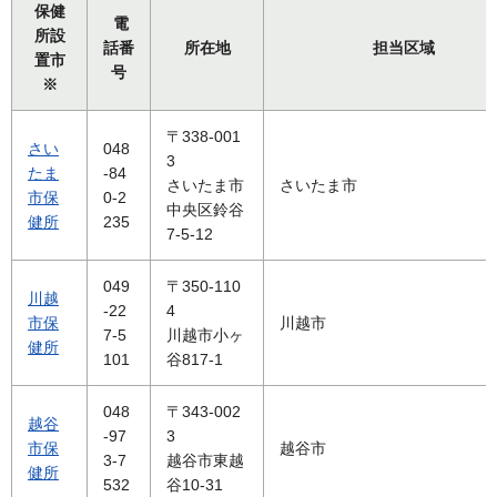
保健
電
所設
話番
所在地
担当区域
置市
号
※
〒338-001
さい
048
3
たま
-84
さいたま市
さいたま市
市保
0-2
中央区鈴谷
健所
235
7-5-12
049
〒350-110
川越
-22
4
市保
川越市
7-5
川越市小ヶ
健所
101
谷817-1
048
〒343-002
越谷
-97
3
市保
越谷市
3-7
越谷市東越
健所
532
谷10-31