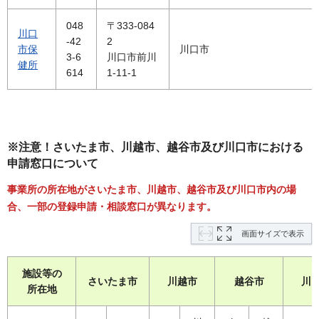
048
〒333-084
川口
-42
2
市保
川口市
3-6
川口市前川
健所
614
1-11-1
※注意！さいたま市、川越市、越谷市及び川口市における
申請窓口について
事業所の所在地がさいたま市、川越市、越谷市及び川口市内の場
合、一部の登録申請・相談窓口が異なります。
画面サイズで表示
施設等の
さいたま市
川越市
越谷市
川
所在地