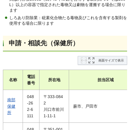
L）以上の容器で指定された毒物又は劇物を運搬する場合に限り
ます
しろあり防除業：砒素化合物たる毒物及びこれを含有する製剤を
使用する場合に限ります
申請・相談先（保健所）
画面サイズで表示
電話
名称
所在地
担当区域
番号
048
〒333-084
南部
-26
2
保健
蕨市、戸田市
2-6
川口市前川
所
111
1-11-1
048
〒351-001