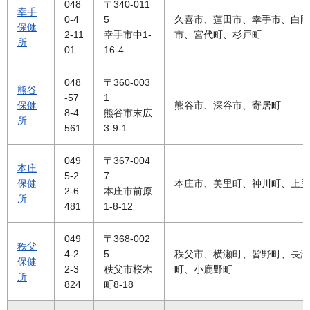
048
〒340-011
幸手
0-4
5
久喜市、蓮田市、幸手市、白岡
保健
2-11
幸手市中1-
市、宮代町、杉戸町
所
01
16-4
048
〒360-003
熊谷
-57
1
保健
熊谷市、深谷市、寄居町
8-4
熊谷市末広
所
561
3-9-1
049
〒367-004
本庄
5-2
7
保健
本庄市、美里町、神川町、上里
2-6
本庄市前原
所
481
1-8-12
049
〒368-002
秩父
4-2
5
秩父市、横瀬町、皆野町、長瀞
保健
2-3
秩父市桜木
町、小鹿野町
所
824
町8-18