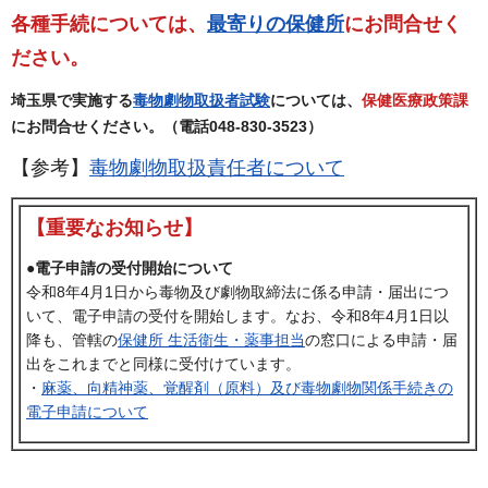
各種手続については、
最寄りの保健所
にお問合せく
ださい。
埼玉県で実施する
毒物劇物取扱者試験
については、
保健医療政策課
にお問合せください。
（電話048-830-3523）
【参考】
毒物劇物取扱責任者について
【重要なお知らせ】
●電子申請の受付開始について
令和8年4月1日から毒物及び劇物取締法に係る申請・届出につ
いて、電子申請の受付を開始します。なお、令和8年4月1日以
降も、管轄の
保健所 生活衛生・薬事担当
の窓口による申請・届
出をこれまでと同様に受付けています。
・
麻薬、向精神薬、覚醒剤（原料）及び毒物劇物関係手続きの
電子申請について