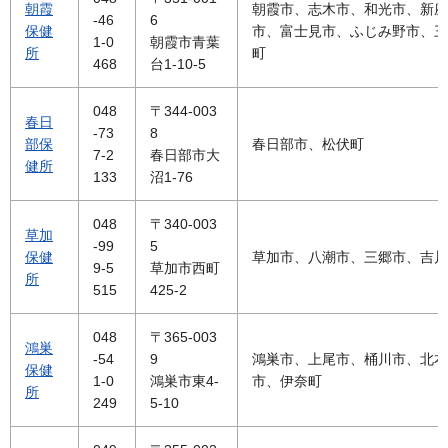
朝霞
朝霞市、志木市、和光市、新座
-46
6
保健
市、富士見市、ふじみ野市、三
1-0
朝霞市青葉
所
町
468
台1-10-5
048
〒344-003
春日
-73
8
部保
春日部市、松伏町
7-2
春日部市大
健所
133
沼1-76
048
〒340-003
草加
-99
5
保健
草加市、八潮市、三郷市、吉川
9-5
草加市西町
所
515
425-2
048
〒365-003
鴻巣
-54
9
鴻巣市、上尾市、桶川市、北本
保健
1-0
鴻巣市東4-
市、伊奈町
所
249
5-10