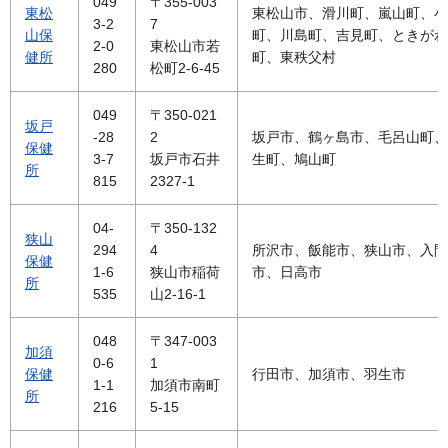
049
〒355-003
東松
東松山市、滑川町、嵐山町、小
3-2
7
山保
町、川島町、吉見町、ときがわ
2-0
東松山市若
健所
町、東秩父村
280
松町2-6-45
049
〒350-021
坂戸
-28
2
坂戸市、鶴ヶ島市、毛呂山町、
保健
3-7
坂戸市石井
生町、鳩山町
所
815
2327-1
04-
〒350-132
狭山
294
4
所沢市、飯能市、狭山市、入間
保健
1-6
狭山市稲荷
市、日高市
所
535
山2-16-1
048
〒347-003
加須
0-6
1
保健
行田市、加須市、羽生市
1-1
加須市南町
所
216
5-15