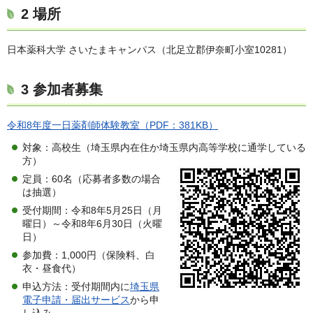
2 場所
日本薬科大学 さいたまキャンパス（北足立郡伊奈町小室10281）
3 参加者募集
令和8年度一日薬剤師体験教室（PDF：381KB）
対象：高校生（埼玉県内在住か埼玉県内高等学校に通学している
方）
定員：60名（応募者多数の場合
は抽選）
受付期間：令和8年5月25日（月
曜日）～令和8年6月30日（火曜
日）
参加費：1,000円（保険料、白
衣・昼食代）
申込方法：受付期間内に
埼玉県
電子申請・届出サービス
から申
し込み