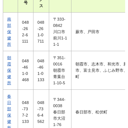
号
ス
南
〒333-
048
048
部
0842
-26
-26
保
川口市
蕨市、戸田市
2-6
1-0
健
前川1-1
111
711
所
1-1
朝
〒351-
048
048
霞
0016
朝霞市、志木市、和光市、新
-46
-46
保
朝霞市
市、富士見市、ふじみ野市、
1-0
1-0
健
青葉台
町
468
133
所
1-10-5
春
〒344-
日
048
048
0038
部
-73
-73
春日部
春日部市、松伏町
保
7-2
6-4
市大沼
健
133
562
1-76
所