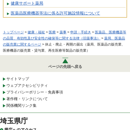
健康サポート薬局
医薬品医療機器等法に係る許可施設情報について
トップページ
>
健康・福祉
>
医療
>
薬事
>
申請・手続き
>
医薬品、医療機器等
の品質、有効性及び安全性の確保等に関する法律（旧薬事法）
>
薬局、医薬品
の販売業に関するページ
> 休止・廃止・再開の届出（薬局、医薬品の販売業、
医療機器の販売業・貸与業、再生医療等製品の販売業）
ページの先頭へ戻る
サイトマップ
ウェブアクセシビリティ
プライバシーポリシー・免責事項
著作権・リンクについて
関係機関リンク集
埼玉県庁
県庁へのアクセス