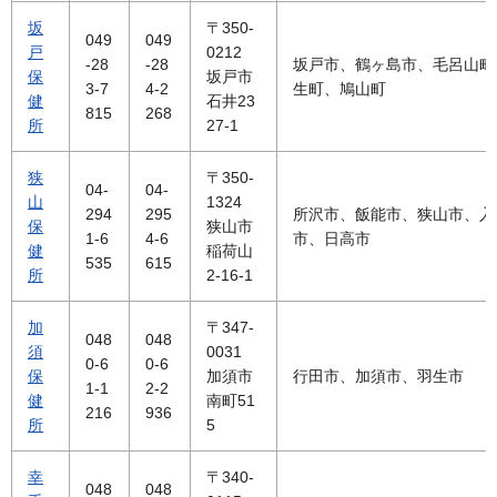
坂
〒350-
049
049
戸
0212
-28
-28
坂戸市、鶴ヶ島市、毛呂山町
保
坂戸市
3-7
4-2
生町、鳩山町
健
石井23
815
268
所
27-1
狭
〒350-
04-
04-
山
1324
294
295
所沢市、飯能市、狭山市、入
保
狭山市
1-6
4-6
市、日高市
健
稲荷山
535
615
所
2-16-1
加
〒347-
048
048
須
0031
0-6
0-6
保
加須市
行田市、加須市、羽生市
1-1
2-2
健
南町51
216
936
所
5
幸
〒340-
048
048