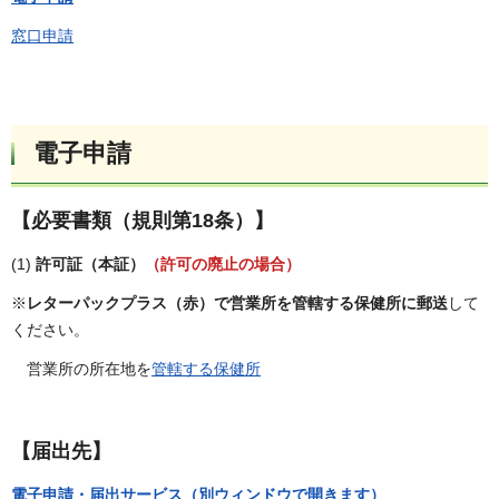
窓口申請
電子申請
【必要書類（規則第18条）】
(1)
許可証（本証）
（許可の廃止の場合）
※
レターパックプラス（赤）で営業所を管轄する保健所に郵送
して
ください。
営業所の所在地を
管轄する保健所
【届出先】
電子申請・届出サービス（別ウィンドウで開きます）