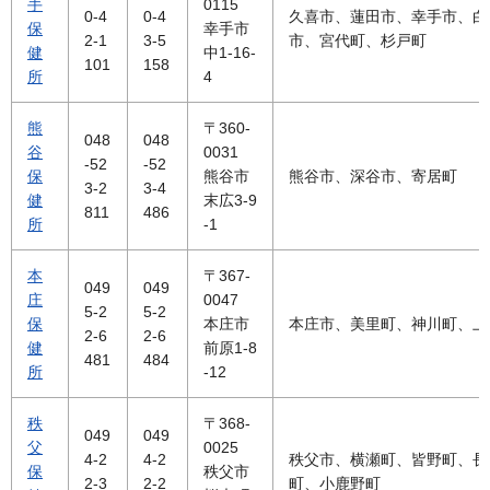
手
0115
0-4
0-4
久喜市、蓮田市、幸手市、白
保
幸手市
2-1
3-5
市、宮代町、杉戸町
健
中1-16-
101
158
所
4
熊
〒360-
048
048
谷
0031
-52
-52
保
熊谷市
熊谷市、深谷市、寄居町
3-2
3-4
健
末広3-9
811
486
所
-1
本
〒367-
049
049
庄
0047
5-2
5-2
保
本庄市
本庄市、美里町、神川町、上
2-6
2-6
健
前原1-8
481
484
所
-12
秩
〒368-
049
049
父
0025
4-2
4-2
秩父市、横瀬町、皆野町、長
保
秩父市
2-3
2-2
町、小鹿野町