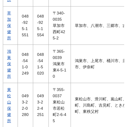
草
〒340-
048
048
加
0035
-92
-92
保
草加市
草加市、八潮市、三郷市、吉
5-1
5-1
健
西町42
551
554
所
5-2
鴻
〒365-
048
048
巣
0039
-54
-54
鴻巣市、上尾市、桶川市、北
保
鴻巣市
1-0
1-5
市、伊奈町
健
東4-5-1
249
020
所
0
東
〒355-
松
049
049
0037
東松山市、滑川町、嵐山町、
山
3-2
3-2
東松山
町、川島町、吉見町、ときが
保
2-0
2-4
市若松
町、東秩父村
健
280
251
町2-6-4
所
5