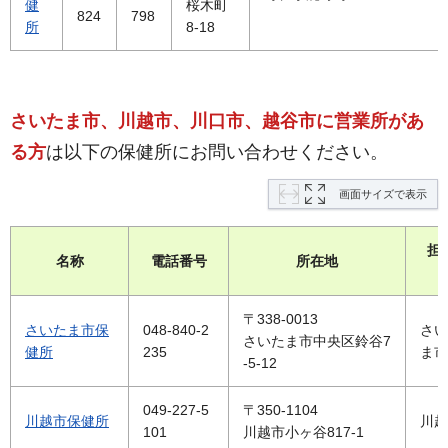
健
桜木町
824
798
所
8-18
さいたま市、川越市、川口市、越谷市に営業所があ
る方
は以下の保健所にお問い合わせください。
画面サイズで表示
担
名称
電話番号
所在地
〒338-0013
さいたま市保
048-840-2
さい
さいたま市中央区鈴谷7
健所
235
ま市
-5-12
049-227-5
〒350-1104
川越市保健所
川越
101
川越市小ヶ谷817-1