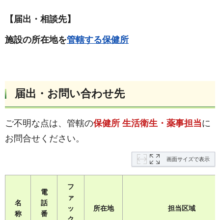
【届出・相談先】
施設の所在地を
管轄する保健所
届出・お問い合わせ先
ご不明な点は、管轄の
保健所 生活衛生・薬事担当
に
お問合せください。
画面サイズで表示
フ
電
ァ
名
話
ッ
所在地
担当区域
称
番
ク