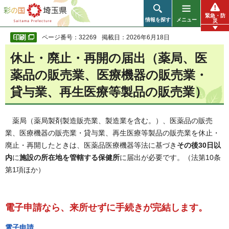
彩の国 埼玉県
緊急・防
情報を探す
メニュー
災
ページ番号：32269
掲載日：2026年6月18日
休止・廃止・再開の届出（薬局、医
薬品の販売業、医療機器の販売業・
貸与業、再生医療等製品の販売業）
薬局（薬局製剤製造販売業、製造業を含む。）、医薬品の販売
業、医療機器の販売業・貸与業、再生医療等製品の販売業を休止・
廃止・再開したときは、医薬品医療機器等法に基づき
その後30日以
内
に
施設の所在地を管轄する保健所
に届出が必要です。（法第10条
第1項ほか）
電子申請なら、来所せずに手続きが完結します。
電子申請