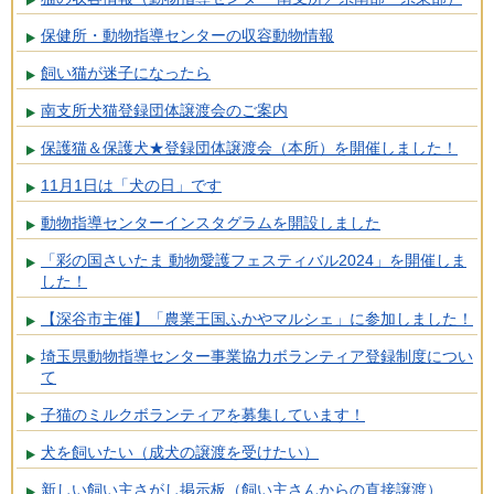
保健所・動物指導センターの収容動物情報
飼い猫が迷子になったら
南支所犬猫登録団体譲渡会のご案内
保護猫＆保護犬★登録団体譲渡会（本所）を開催しました！
11月1日は「犬の日」です
動物指導センターインスタグラムを開設しました
「彩の国さいたま 動物愛護フェスティバル2024」を開催しま
した！
【深谷市主催】「農業王国ふかやマルシェ」に参加しました！
埼玉県動物指導センター事業協力ボランティア登録制度につい
て
子猫のミルクボランティアを募集しています！
犬を飼いたい（成犬の譲渡を受けたい）
新しい飼い主さがし掲示板（飼い主さんからの直接譲渡）