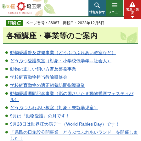
彩の国 埼玉県
緊急・防
情報を探す
メニュー
災
ページ番号：36087
掲載日：2023年12月6日
各種講座・事業等のご案内
動物愛護普及啓発事業（どうぶつふれあい教室など）
どうぶつ愛護教室（対象：小学校低学年～社会人）
動物の正しい飼い方普及啓発事業
学校飼育動物担当教諭研修会
学校飼育動物の適正飼養訪問指導事業
動物愛護週間記念事業（彩の国さいたま動物愛護フェスティバ
ル）
どうぶつふれあい教室（対象：未就学児童）
9月は『動物愛護』の月です！
9月28日は世界狂犬病デー（World Rabies Day）です！
「県民の日施設公開事業 どうぶつふれあいランド」を開催しま
した！