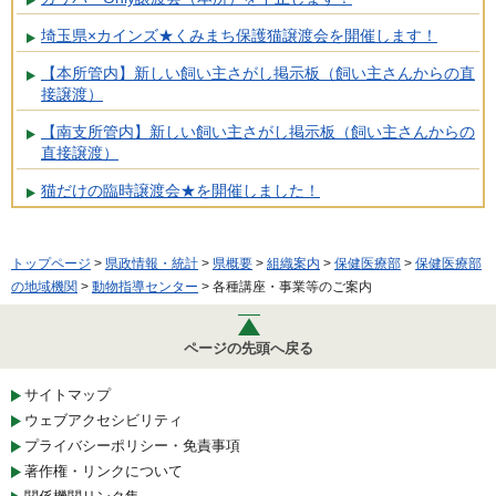
埼玉県×カインズ★くみまち保護猫譲渡会を開催します！
【本所管内】新しい飼い主さがし掲示板（飼い主さんからの直
接譲渡）
【南支所管内】新しい飼い主さがし掲示板（飼い主さんからの
直接譲渡）
猫だけの臨時譲渡会★を開催しました！
トップページ
>
県政情報・統計
>
県概要
>
組織案内
>
保健医療部
>
保健医療部
の地域機関
>
動物指導センター
> 各種講座・事業等のご案内
ページの先頭へ戻る
サイトマップ
ウェブアクセシビリティ
プライバシーポリシー・免責事項
著作権・リンクについて