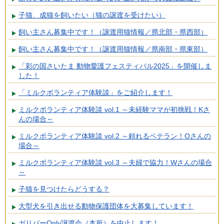
子猫、成猫を飼いたい（猫の譲渡を受けたい）
飼い主さん募集中です！（譲渡用猫情報／県北部・県西部）
飼い主さん募集中です！（譲渡用猫情報／県南部・県東部）
「彩の国さいたま 動物愛護フェスティバル2025」を開催しま
した！
「ミルクボランティア体験談」をご紹介します！
ミルクボランティア体験談 vol.1 ～未経験ママが初挑戦！Kさ
んの場合～
ミルクボランティア体験談 vol.2 ～頼れるベテラン！Oさんの
場合～
ミルクボランティア体験談 vol.3 ～夫婦で協力！Wさんの場合
～
子猫を見つけたらどうする？
大型犬を引き出せる動物保護団体を大募集しています！
ガリバーOnly譲渡会（本所）を中止します！