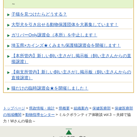
～
子猫を見つけたらどうする？
大型犬を引き出せる動物保護団体を大募集しています！
ガリバーOnly譲渡会（本所）を中止します！
埼玉県×カインズ★くみまち保護猫譲渡会を開催します！
【本所管内】新しい飼い主さがし掲示板（飼い主さんからの直
接譲渡）
【南支所管内】新しい飼い主さがし掲示板（飼い主さんからの
直接譲渡）
猫だけの臨時譲渡会★を開催しました！
トップページ
>
県政情報・統計
>
県概要
>
組織案内
>
保健医療部
>
保健医療部
の地域機関
>
動物指導センター
> ミルクボランティア体験談 vol.3 ～夫婦で協
力！Wさんの場合～