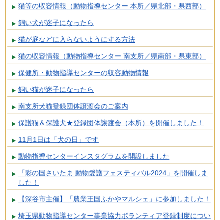
猫等の収容情報（動物指導センター 本所／県北部・県西部）
飼い犬が迷子になったら
猫が庭などに入らないようにする方法
猫の収容情報（動物指導センター 南支所／県南部・県東部）
保健所・動物指導センターの収容動物情報
飼い猫が迷子になったら
南支所犬猫登録団体譲渡会のご案内
保護猫＆保護犬★登録団体譲渡会（本所）を開催しました！
11月1日は「犬の日」です
動物指導センターインスタグラムを開設しました
「彩の国さいたま 動物愛護フェスティバル2024」を開催しま
した！
【深谷市主催】「農業王国ふかやマルシェ」に参加しました！
埼玉県動物指導センター事業協力ボランティア登録制度につい