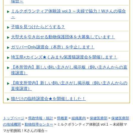
場合～
ミルクボランティア体験談 vol.3 ～夫婦で協力！Wさんの場合
～
子猫を見つけたらどうする？
大型犬を引き出せる動物保護団体を大募集しています！
ガリバーOnly譲渡会（本所）を中止します！
埼玉県×カインズ★くみまち保護猫譲渡会を開催します！
【本所管内】新しい飼い主さがし掲示板（飼い主さんからの直
接譲渡）
【南支所管内】新しい飼い主さがし掲示板（飼い主さんからの
直接譲渡）
猫だけの臨時譲渡会★を開催しました！
トップページ
>
県政情報・統計
>
県概要
>
組織案内
>
保健医療部
>
保健医療部
の地域機関
>
動物指導センター
> ミルクボランティア体験談 vol.1 ～未経験マ
マが初挑戦！Kさんの場合～