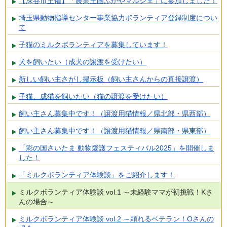
【深谷市主催】「農業王国ふかやマルシェ」に参加しました！
埼玉県動物指導センター事業協力ボランティア登録制度につい
て
子猫のミルクボランティアを募集しています！
犬を飼いたい（成犬の譲渡を受けたい）
新しい飼い主さがし掲示板（飼い主さんからの直接譲渡）
子猫、成猫を飼いたい（猫の譲渡を受けたい）
飼い主さん募集中です！（譲渡用猫情報／県北部・県西部）
飼い主さん募集中です！（譲渡用猫情報／県南部・県東部）
「彩の国さいたま 動物愛護フェスティバル2025」を開催しま
した！
「ミルクボランティア体験談」をご紹介します！
ミルクボランティア体験談 vol.1 ～未経験ママが初挑戦！Kさ
んの場合～
ミルクボランティア体験談 vol.2 ～頼れるベテラン！Oさんの