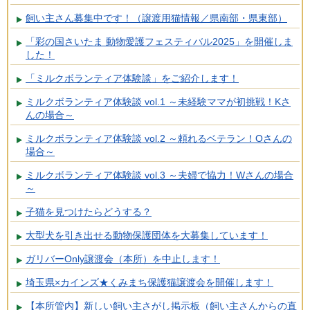
飼い主さん募集中です！（譲渡用猫情報／県南部・県東部）
「彩の国さいたま 動物愛護フェスティバル2025」を開催しま
した！
「ミルクボランティア体験談」をご紹介します！
ミルクボランティア体験談 vol.1 ～未経験ママが初挑戦！Kさ
んの場合～
ミルクボランティア体験談 vol.2 ～頼れるベテラン！Oさんの
場合～
ミルクボランティア体験談 vol.3 ～夫婦で協力！Wさんの場合
～
子猫を見つけたらどうする？
大型犬を引き出せる動物保護団体を大募集しています！
ガリバーOnly譲渡会（本所）を中止します！
埼玉県×カインズ★くみまち保護猫譲渡会を開催します！
【本所管内】新しい飼い主さがし掲示板（飼い主さんからの直