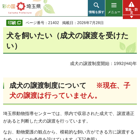
彩の国 埼玉県
緊急・防
情報を探す
メニュー
災
ページ番号：21402
掲載日：2026年7月28日
犬を飼いたい（成犬の譲渡を受けた
い）
成犬の譲渡制度開始：1992(H4)年
成犬の譲渡制度について
※現在、子
犬の譲渡は行っていません。
埼玉県動物指導センターでは、県内で収容された成犬で、譲渡適正
があると判断した犬の譲渡を行っています。
なお、動物愛護の観点から、模範的な飼い方ができる方に譲渡する
ため、いくつか条件を設けています（下記参照）。