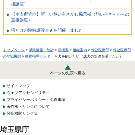
接譲渡）
【南支所管内】新しい飼い主さがし掲示板（飼い主さんからの
直接譲渡）
猫だけの臨時譲渡会★を開催しました！
トップページ
>
県政情報・統計
>
県概要
>
組織案内
>
保健医療部
>
保健医療部
の地域機関
>
動物指導センター
> 犬を飼いたい（成犬の譲渡を受けたい）
ページの先頭へ戻る
サイトマップ
ウェブアクセシビリティ
プライバシーポリシー・免責事項
著作権・リンクについて
関係機関リンク集
埼玉県庁