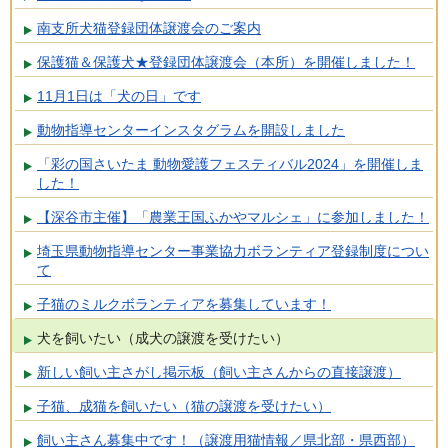
南支所犬猫登録団体譲渡会のご案内
保護猫＆保護犬★登録団体譲渡会（本所）を開催しました！
11月1日は「犬の日」です
動物指導センターインスタグラムを開設しました
「彩の国さいたま 動物愛護フェスティバル2024」を開催しま
した！
【深谷市主催】「農業王国ふかやマルシェ」に参加しました！
埼玉県動物指導センター事業協力ボランティア登録制度につい
て
子猫のミルクボランティアを募集しています！
犬を飼いたい（成犬の譲渡を受けたい）
新しい飼い主さがし掲示板（飼い主さんからの直接譲渡）
子猫、成猫を飼いたい（猫の譲渡を受けたい）
飼い主さん募集中です！（譲渡用猫情報／県北部・県西部）