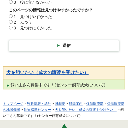
3：役に立たなかった
このページの情報は見つけやすかったですか？
1：見つけやすかった
2：ふつう
3：見つけにくかった
送信
犬を飼いたい（成犬の譲渡を受けたい）
飼い主さん募集中です！(センター飼育成犬について)
トップページ
>
県政情報・統計
>
県概要
>
組織案内
>
保健医療部
>
保健医療部
の地域機関
>
動物指導センター
>
犬を飼いたい（成犬の譲渡を受けたい）
> 飼
い主さん募集中です！(センター飼育成犬について)