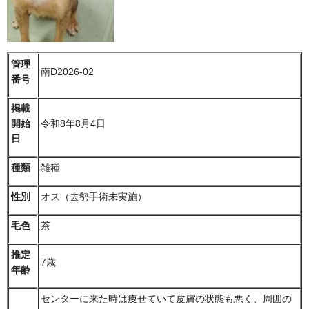
管理
南D2026-02
番号
掲載
開始
令和8年8月4日
日
種類
雑種
性別
オス（去勢手術未実施）
毛色
茶
推定
7歳
年齢
センターに来た時は痩せていて皮膚の状態も悪く、周囲の