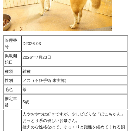
管理番
D2026-03
号
掲載開
2026年7月23日
始日
種類
雑種
性別
メス（不妊手術 未実施）
毛色
茶
推定年
5歳
齢
人やおやつは好きですが、少しビビりな「ぽこちゃん」
おっとり系の優しいお母さん。
控えめな性格なので、ゆっくりと距離を縮めてくれる飼