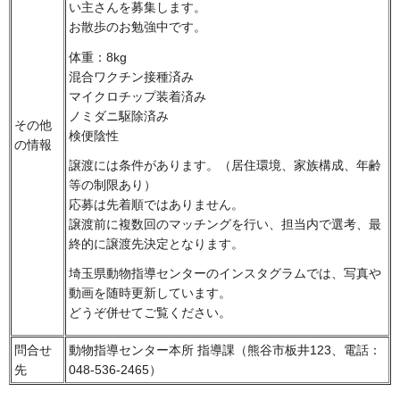
い主さんを募集します。
お散歩のお勉強中です。
体重：8kg
混合ワクチン接種済み
マイクロチップ装着済み
ノミダニ駆除済み
その他
検便陰性
の情報
譲渡には条件があります。（居住環境、家族構成、年齢
等の制限あり）
応募は先着順ではありません。
譲渡前に複数回のマッチングを行い、担当内で選考、最
終的に譲渡先決定となります。
埼玉県動物指導センターのインスタグラムでは、写真や
動画を随時更新しています。
どうぞ併せてご覧ください。
問合せ
動物指導センター本所 指導課（熊谷市板井123、電話：
先
048-536-2465）