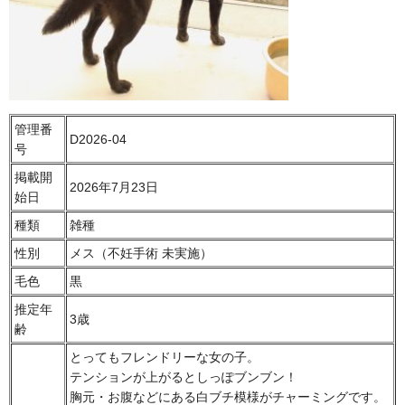
管理番
D2026-04
号
掲載開
2026年7月23日
始日
種類
雑種
性別
メス（不妊手術 未実施）
毛色
黒
推定年
3歳
齢
とってもフレンドリーな女の子。
テンションが上がるとしっぽブンブン！
胸元・お腹などにある白ブチ模様がチャーミングです。