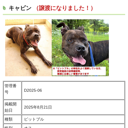
キャビン
（譲渡になりました！）
管理番
D2025-06
号
掲載開
2025年8月21日
始日
種類
ピットブル
性別
オス