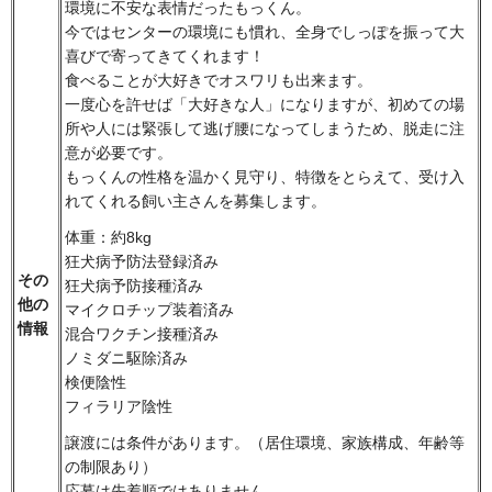
環境に不安な表情だったもっくん。
今ではセンターの環境にも慣れ、全身でしっぽを振って大
喜びで寄ってきてくれます！
食べることが大好きでオスワリも出来ます。
一度心を許せば「大好きな人」になりますが、初めての場
所や人には緊張して逃げ腰になってしまうため、脱走に注
意が必要です。
もっくんの性格を温かく見守り、特徴をとらえて、受け入
れてくれる飼い主さんを募集します。
体重：約8kg
狂犬病予防法登録済み
その
狂犬病予防接種済み
他の
マイクロチップ装着済み
情報
混合ワクチン接種済み
ノミダニ駆除済み
検便陰性
フィラリア陰性
譲渡には条件があります。（居住環境、家族構成、年齢等
の制限あり）
応募は先着順ではありません。