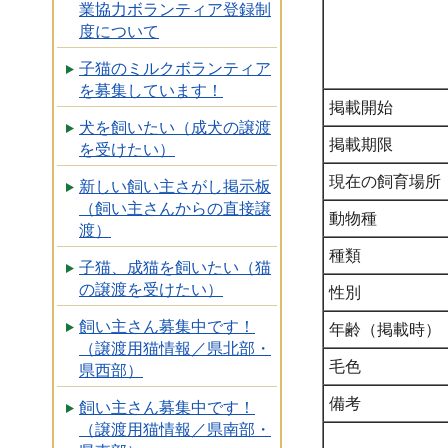
業協力ボランティア登録制
度について
子猫のミルクボランティア
を募集しています！
掲載開始
犬を飼いたい（成犬の譲渡
掲載期限
を受けたい）
現在の飼育場所
新しい飼い主さがし掲示板
（飼い主さんからの直接譲
動物種
渡）
種類
子猫、成猫を飼いたい（猫
の譲渡を受けたい）
性別
飼い主さん募集中です！
年齢（掲載時）
（譲渡用猫情報／県北部・
毛色
県西部）
備考
飼い主さん募集中です！
（譲渡用猫情報／県南部・