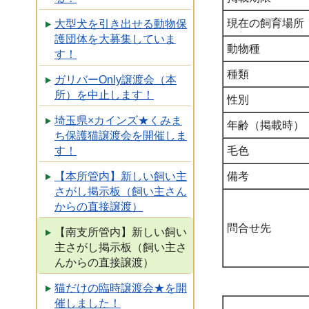
現在の飼育場所
大型犬を引き出せる動物保
護団体を大募集していま
動物種
す！
種類
ガリバーOnly譲渡会（本
所）を中止します！
性別
埼玉県×カインズ★くみま
年齢（掲載時）
ち保護猫譲渡会を開催しま
毛色
す！
備考
【本所管内】新しい飼い主
さがし掲示板（飼い主さん
からの直接譲渡）
問合せ先
【南支所管内】新しい飼い
主さがし掲示板（飼い主さ
んからの直接譲渡）
猫だけの臨時譲渡会★を開
催しました！