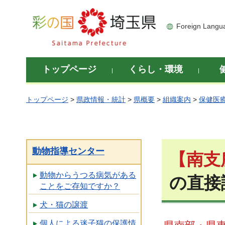
彩の国 埼玉県
Foreign Langu
トップページ
くらし・環境
トップページ
>
県政情報・統計
>
県概要
>
組織案内
>
保健医
動物指導センター
【南支
動物からうつる病気がある
の直接
ことをご存知ですか？
犬・猫の譲渡
個人による迷子猫の保護情