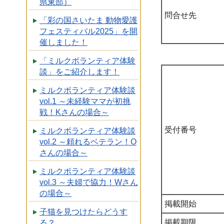
県東部）
問合せ先
「彩の国さいたま 動物愛護
フェスティバル2025」を開
催しました！
「ミルクボランティア体験
談」をご紹介します！
ミルクボランティア体験談
vol.1 ～未経験ママが初挑
戦！Kさんの場合～
受付番号
ミルクボランティア体験談
vol.2 ～頼れるベテラン！O
さんの場合～
ミルクボランティア体験談
vol.3 ～夫婦で協力！Wさん
の場合～
掲載開始
子猫を見つけたらどうす
掲載期限
る？