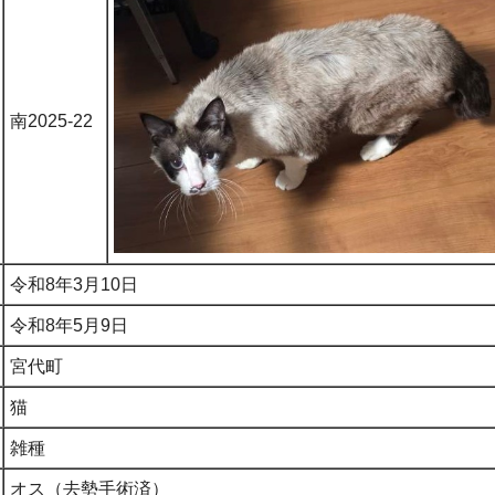
南2025-22
令和8年3月10日
令和8年5月9日
宮代町
猫
雑種
オス（去勢手術済）