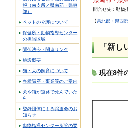
県南部・県
報（南支所／県南部・県東
問合せ先：動物指導
部）
【
県北部・県西
ペットの介護について
保健所・動物指導センター
の担当区域
「新し
関係法令・関連リンク
施設概要
猫・犬の飼育について
現在8件
各種講座・事業等のご案内
犬や猫が道路で死んでいた
ら
登録団体による譲渡会のお
知らせ
動物指導センター所管の要