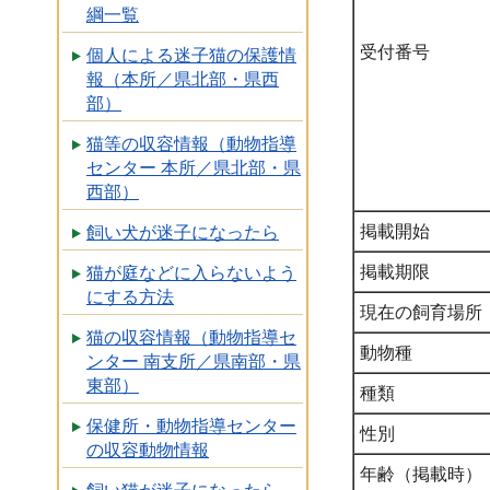
綱一覧
受付番号
個人による迷子猫の保護情
報（本所／県北部・県西
部）
猫等の収容情報（動物指導
センター 本所／県北部・県
西部）
掲載開始
飼い犬が迷子になったら
掲載期限
猫が庭などに入らないよう
にする方法
現在の飼育場所
猫の収容情報（動物指導セ
動物種
ンター 南支所／県南部・県
東部）
種類
保健所・動物指導センター
性別
の収容動物情報
年齢（掲載時）