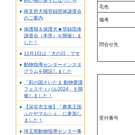
飼い猫が迷子になったら
毛色
南支所犬猫登録団体譲渡会
のご案内
備考
保護猫＆保護犬★登録団体
譲渡会（本所）を開催しま
した！
問合せ先
11月1日は「犬の日」です
動物指導センターインスタ
グラムを開設しました
「彩の国さいたま 動物愛護
フェスティバル2024」を開
催しました！
【深谷市主催】「農業王国
ふかやマルシェ」に参加し
受付番号
ました！
埼玉県動物指導センター事