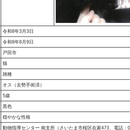
令和8年3月3日
令和8年8月9日
戸田市
猫
雑種
オス（去勢手術済）
5歳
黒色
穏やかな性格
動物指導センター 南支所（さいたま市桜区在家473、電話：048-