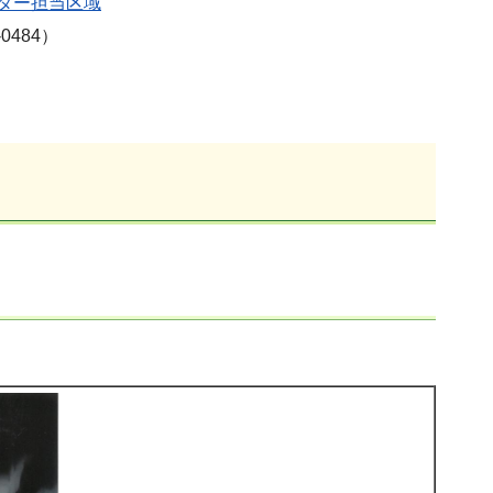
ター担当区域
484）