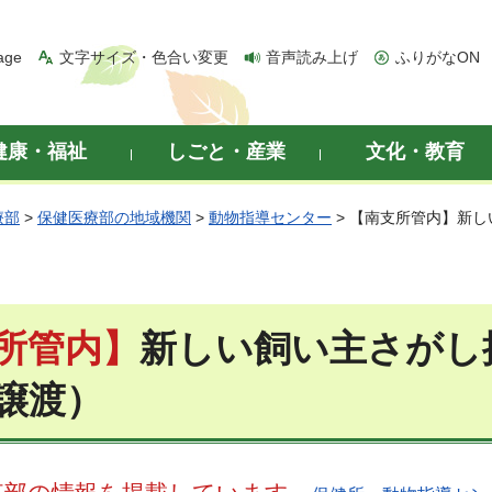
age
文字サイズ・色合い変更
音声読み上げ
ふりがなON
健康・福祉
しごと・産業
文化・教育
療部
>
保健医療部の地域機関
>
動物指導センター
> 【南支所管内】新
所管内】
新しい飼い主さがし
譲渡）