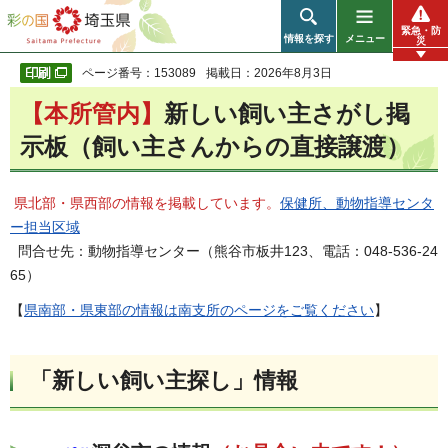
彩の国 埼玉県
緊急・防
情報を探す
メニュー
災
ページ番号：153089
掲載日：2026年8月3日
【本所管内】
新しい飼い主さがし掲
示板（飼い主さんからの直接譲渡）
県北部・県西部の情報を掲載しています。
保健所、動物指導センタ
ー担当区域
問合せ先：動物指導センター（熊谷市板井123、電話：048-536-24
65）
【
県南部・県東部の情報は南支所のページをご覧ください
】
「新しい飼い主探し」情報