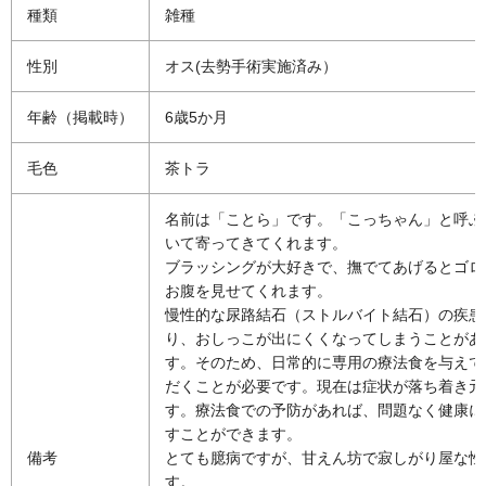
種類
雑種
性別
オス(去勢手術実施済み）
年齢（掲載時）
6歳5か月
毛色
茶トラ
名前は「ことら」です。「こっちゃん」と呼ぶ
いて寄ってきてくれます。
ブラッシングが大好きで、撫でてあげるとゴロ
お腹を見せてくれます。
慢性的な尿路結石（ストルバイト結石）の疾患
り、おしっこが出にくくなってしまうことがあ
す。そのため、日常的に専用の療法食を与えて
だくことが必要です。現在は症状が落ち着き元
す。療法食での予防があれば、問題なく健康に
すことができます。
備考
とても臆病ですが、甘えん坊で寂しがり屋な性
す。