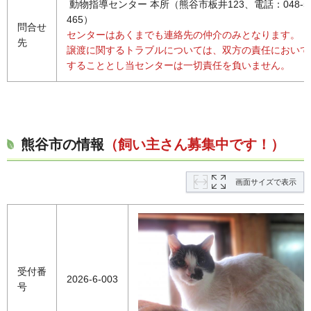
動物指導センター 本所（熊谷市板井123、電話：048-53
465）
問合せ
センターはあくまでも連絡先の仲介のみとなります。
先
譲渡に関するトラブルについては、双方の責任において
することとし当センターは一切責任を負いません。
熊谷市の情報
（飼い主さん募集中です！）
画面サイズで表示
受付番
2026-6-003
号