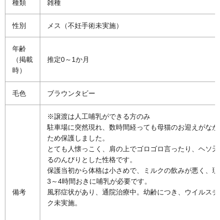
種類
雑種
性別
メス（不妊手術未実施）
年齢
（掲載
推定0～1か月
時）
毛色
ブラウンタビー
※譲渡は人工哺乳ができる方のみ
駐車場に突然現れ、数時間経っても母猫のお迎えがなか
ため保護しました。
とても人懐っこく、肩の上でゴロゴロ言ったり、ヘソ天
るのんびりとした性格です。
保護当初から体格は小さめで、ミルクの飲みが悪く、現
3～4時間おきに哺乳が必要です。
備考
風邪症状があり、通院治療中。幼齢につき、ウイルスチ
ク未実施。