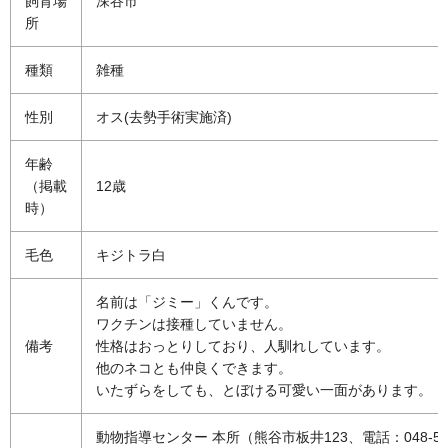
飼育場
深谷市
所
種類
雑種
性別
オス(去勢手術実施済)
年齢
（掲載
12歳
時）
毛色
キジトラ白
名前は「ジミー」くんです。
ワクチンは接種していません。
備考
性格はおっとりしており、人馴れしています。
他のネコとも仲良くできます。
いたずらをしても、とぼける可愛い一面があります。
動物指導センター 本所（熊谷市板井123、電話：048-536