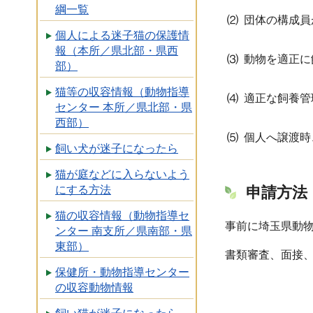
綱一覧
⑵ 団体の構成
個人による迷子猫の保護情
報（本所／県北部・県西
⑶ 動物を適正
部）
猫等の収容情報（動物指導
⑷ 適正な飼養
センター 本所／県北部・県
西部）
⑸ 個人へ譲渡
飼い犬が迷子になったら
猫が庭などに入らないよう
にする方法
申請方法
猫の収容情報（動物指導セ
事前に埼玉県動
ンター 南支所／県南部・県
東部）
書類審査、面接
保健所・動物指導センター
の収容動物情報