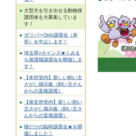
大型犬を引き出せる動物保
護団体を大募集していま
す！
ガリバーOnly譲渡会（本
所）を中止します！
「コバ
まっち
埼玉県×カインズ★くみま
ち保護猫譲渡会を開催しま
す！
【本所管内】新しい飼い主
さがし掲示板（飼い主さん
からの直接譲渡）
【南支所管内】新しい飼い
主さがし掲示板（飼い主さ
んからの直接譲渡）
猫だけの臨時譲渡会★を開
催しました！