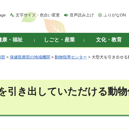
age
文字サイズ・色合い変更
音声読み上げ
ふりがなON
健康・福祉
しごと・産業
文化・教育
療部
>
保健医療部の地域機関
>
動物指導センター
> 大型犬を引き出せ
を引き出していただける動物