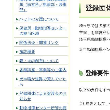
報（南支所／県南部・県東
登録団
部）
ペットの介護について
埼玉県では犬猫
保健所・動物指導センター
主探しを非営利
の担当区域
埼玉県動物指導
関係法令・関連リンク
近年動物指導セ
施設概要
猫・犬の飼育について
各種講座・事業等のご案内
登録要件
犬や猫が道路で死んでいた
ら
以下の要件をす
登録団体による譲渡会のお
知らせ
⑴ 原則として
動物指導センター所管の要