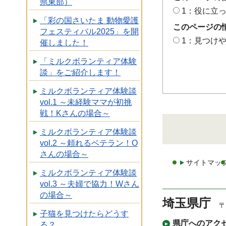
県東部）
1：役に立
「彩の国さいたま 動物愛護
このページの
フェスティバル2025」を開
1：見つけ
催しました！
「ミルクボランティア体験
談」をご紹介します！
ミルクボランティア体験談
vol.1 ～未経験ママが初挑
戦！Kさんの場合～
ミルクボランティア体験談
vol.2 ～頼れるベテラン！O
さんの場合～
サイトマッ
ミルクボランティア体験談
vol.3 ～夫婦で協力！Wさん
の場合～
埼玉県庁
〒
子猫を見つけたらどうす
県庁へのアク
る？