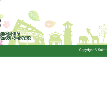
トン」&「さいた
」
Copyright © Saitam