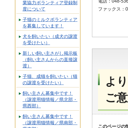
電話：048-536
業協力ボランティア登録制
度について
ファックス：048
子猫のミルクボランティア
を募集しています！
犬を飼いたい（成犬の譲渡
を受けたい）
新しい飼い主さがし掲示板
（飼い主さんからの直接譲
渡）
子猫、成猫を飼いたい（猫
より
の譲渡を受けたい）
飼い主さん募集中です！
ご意
（譲渡用猫情報／県北部・
県西部）
飼い主さん募集中です！
（譲渡用猫情報／県南部・
このページの