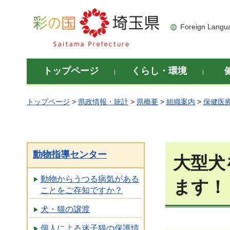
彩の国 埼玉県
Foreign Langu
トップページ
くらし・環境
トップページ
>
県政情報・統計
>
県概要
>
組織案内
>
保健医
動物指導センター
大型犬
動物からうつる病気がある
ます！
ことをご存知ですか？
犬・猫の譲渡
個人による迷子猫の保護情