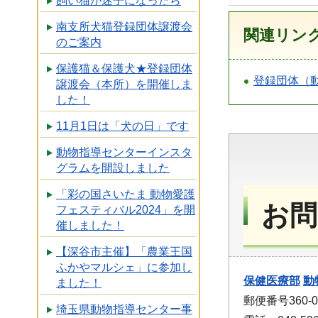
飼い猫が迷子になったら
南支所犬猫登録団体譲渡会
関連リン
のご案内
保護猫＆保護犬★登録団体
登録団体（
譲渡会（本所）を開催しま
した！
11月1日は「犬の日」です
動物指導センターインスタ
グラムを開設しました
「彩の国さいたま 動物愛護
お問
フェスティバル2024」を開
催しました！
【深谷市主催】「農業王国
ふかやマルシェ」に参加し
保健医療部
動
ました！
郵便番号360-
埼玉県動物指導センター事