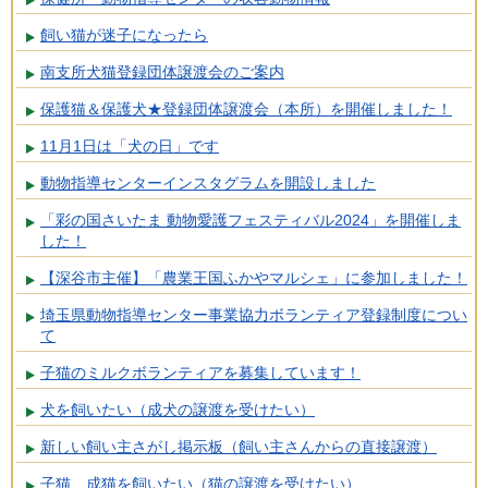
飼い猫が迷子になったら
南支所犬猫登録団体譲渡会のご案内
保護猫＆保護犬★登録団体譲渡会（本所）を開催しました！
11月1日は「犬の日」です
動物指導センターインスタグラムを開設しました
「彩の国さいたま 動物愛護フェスティバル2024」を開催しま
した！
【深谷市主催】「農業王国ふかやマルシェ」に参加しました！
埼玉県動物指導センター事業協力ボランティア登録制度につい
て
子猫のミルクボランティアを募集しています！
犬を飼いたい（成犬の譲渡を受けたい）
新しい飼い主さがし掲示板（飼い主さんからの直接譲渡）
子猫、成猫を飼いたい（猫の譲渡を受けたい）