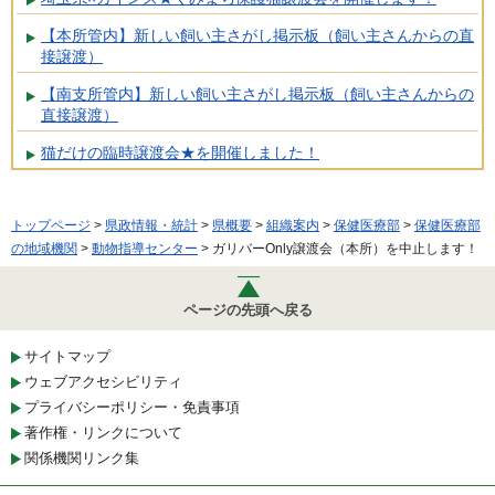
【本所管内】新しい飼い主さがし掲示板（飼い主さんからの直
接譲渡）
【南支所管内】新しい飼い主さがし掲示板（飼い主さんからの
直接譲渡）
猫だけの臨時譲渡会★を開催しました！
トップページ
>
県政情報・統計
>
県概要
>
組織案内
>
保健医療部
>
保健医療部
の地域機関
>
動物指導センター
> ガリバーOnly譲渡会（本所）を中止します！
ページの先頭へ戻る
サイトマップ
ウェブアクセシビリティ
プライバシーポリシー・免責事項
著作権・リンクについて
関係機関リンク集