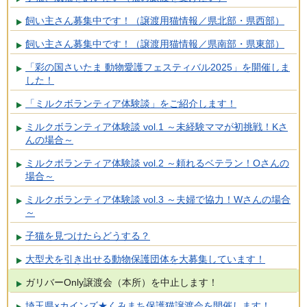
飼い主さん募集中です！（譲渡用猫情報／県北部・県西部）
飼い主さん募集中です！（譲渡用猫情報／県南部・県東部）
「彩の国さいたま 動物愛護フェスティバル2025」を開催しま
した！
「ミルクボランティア体験談」をご紹介します！
ミルクボランティア体験談 vol.1 ～未経験ママが初挑戦！Kさ
んの場合～
ミルクボランティア体験談 vol.2 ～頼れるベテラン！Oさんの
場合～
ミルクボランティア体験談 vol.3 ～夫婦で協力！Wさんの場合
～
子猫を見つけたらどうする？
大型犬を引き出せる動物保護団体を大募集しています！
ガリバーOnly譲渡会（本所）を中止します！
埼玉県×カインズ★くみまち保護猫譲渡会を開催します！