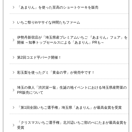
「あまりん」を使った至高のショートケーキを販売
いちご祭りinヤサイな仲間たちファーム
伊勢丹新宿店が「埼玉県産プレミアムいちご 『あまりん』フェア」を
開催 ～知事トップセールスによる「あまりん」PRも～
第2回コエド芋パーク開催！
彩玉梨を使ったグミ「黄金の雫」が発売中です！
埼玉の偉人「渋沢栄一翁」生誕の地イベントにおける埼玉県産野菜の
PR販売について
「第1回全国いちご選手権」埼玉県「あまりん」が最高金賞を受賞
「クリスマスいちご選手権」北川辺いちご部のべにたまが最高金賞を
受賞