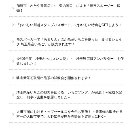
加須市「わたや青果店」×「梨の関口」による「彩玉スムージー」販
売！
「おいしい川越スタンプパスポート」でおいしい特典をGETしよう！
モスバーガーで「あまりん」ほか県産いちごを使った「まぜるシェイ
ク 埼玉県産いちご」が販売されます！
令和6年度「埼玉わっしょい大使」・「埼玉県広報アンバサダー」を任
命しました！
狭山新茶初取引出品茶の試飲会が開催されます！
埼玉県産いちごの魅力を伝える「いちごソング」が完成！～完成を記
念し、知事へ楽曲を披露しました～
大田市場におけるトップセールスを今年も実施！ ～青果物の取扱が日
本一の大田市場で、大野知事が県産春野菜を買参人にPR～