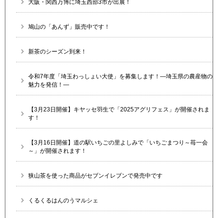
大阪・関西万博に埼玉西部3市が出展！
鳩山の「あんず」販売中です！
新茶のシーズン到来！
令和7年度「埼玉わっしょい大使」を募集します！―埼玉県の農産物の
魅力を発信！―
【3月23日開催】キヤッセ羽生で「2025アグリフェス」が開催されま
す！
【3月16日開催】道の駅いちごの里よしみで「いちごまつり～苺一会
～」が開催されます！
狭山茶を使った商品がセブンイレブンで発売中です
くるくるはんのうマルシェ