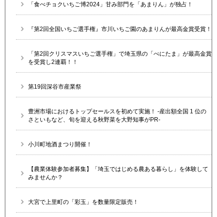
「食べチョクいちご博2024」甘み部門を「あまりん」が独占！
『第2回全国いちご選手権』市川いちご園のあまりんが最高金賞受賞！
「第2回クリスマスいちご選手権」で埼玉県の「べにたま」が最高金賞
を受賞し2連覇！！
第19回深谷市産業祭
豊洲市場におけるトップセールスを初めて実施！ -産出額全国 1 位の
さといもなど、旬を迎える秋野菜を大野知事がPR-
小川町地酒まつり開催！
【農業体験参加者募集】「埼玉ではじめる農ある暮らし」を体験して
みませんか？
大宮で上里町の「彩玉」を数量限定販売！