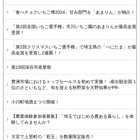
「食べチョクいちご博2024」甘み部門を「あまりん」が独占！
『第2回全国いちご選手権』市川いちご園のあまりんが最高金賞
受賞！
「第2回クリスマスいちご選手権」で埼玉県の「べにたま」が最
高金賞を受賞し2連覇！！
第19回深谷市産業祭
豊洲市場におけるトップセールスを初めて実施！ -産出額全国 1
位のさといもなど、旬を迎える秋野菜を大野知事がPR-
小川町地酒まつり開催！
【農業体験参加者募集】「埼玉ではじめる農ある暮らし」を体
験してみませんか？
大宮で上里町の「彩玉」を数量限定販売！