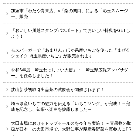
加須市「わたや青果店」×「梨の関口」による「彩玉スムージ
ー」販売！
「おいしい川越スタンプパスポート」でおいしい特典をGETし
よう！
モスバーガーで「あまりん」ほか県産いちごを使った「まぜる
シェイク 埼玉県産いちご」が販売されます！
令和6年度「埼玉わっしょい大使」・「埼玉県広報アンバサダ
ー」を任命しました！
狭山新茶初取引出品茶の試飲会が開催されます！
埼玉県産いちごの魅力を伝える「いちごソング」が完成！～完
成を記念し、知事へ楽曲を披露しました～
大田市場におけるトップセールスを今年も実施！ ～青果物の取
扱が日本一の大田市場で、大野知事が県産春野菜を買参人にPR
～