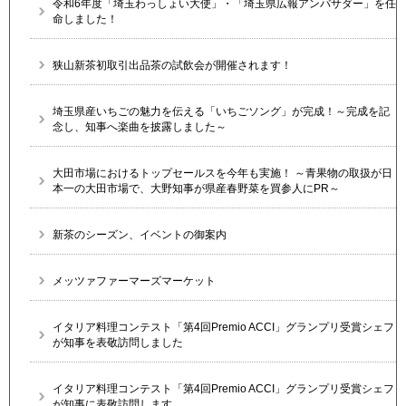
令和6年度「埼玉わっしょい大使」・「埼玉県広報アンバサダー」を任
命しました！
狭山新茶初取引出品茶の試飲会が開催されます！
埼玉県産いちごの魅力を伝える「いちごソング」が完成！～完成を記
念し、知事へ楽曲を披露しました～
大田市場におけるトップセールスを今年も実施！ ～青果物の取扱が日
本一の大田市場で、大野知事が県産春野菜を買参人にPR～
新茶のシーズン、イベントの御案内
メッツァファーマーズマーケット
イタリア料理コンテスト「第4回Premio ACCI」グランプリ受賞シェフ
が知事を表敬訪問しました
イタリア料理コンテスト「第4回Premio ACCI」グランプリ受賞シェフ
が知事に表敬訪問します