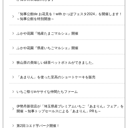
「知事公館de お花見を！with かっぽフェスタ2024」を開催します！
～知事公館を特別開放～
ふかや花園『地産たまごマルシェ』開催
ふかや花園『県産いちごマルシェ』開催
狭山茶の美味しい緑茶ペットボトルができました。
「あまりん」を使った至高のショートケーキを販売
いちご祭りinヤサイな仲間たちファーム
伊勢丹新宿店が「埼玉県産プレミアムいちご 『あまりん』フェア」を
開催 ～知事トップセールスによる「あまりん」PRも～
第2回コエド芋パーク開催！