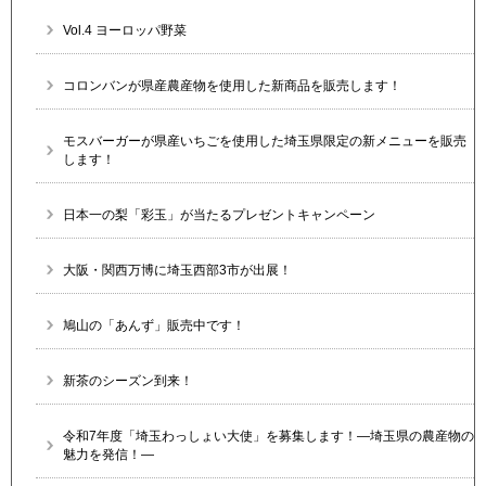
Vol.4 ヨーロッパ野菜
コロンバンが県産農産物を使用した新商品を販売します！
モスバーガーが県産いちごを使用した埼玉県限定の新メニューを販売
します！
日本一の梨「彩玉」が当たるプレゼントキャンペーン
大阪・関西万博に埼玉西部3市が出展！
鳩山の「あんず」販売中です！
新茶のシーズン到来！
令和7年度「埼玉わっしょい大使」を募集します！―埼玉県の農産物の
魅力を発信！―