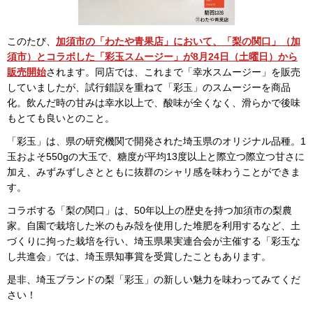
このたび、
加須市の「わたや青果店」において、「梨の関口」（加
須市）とコラボした「彩玉スムージー」が8月24日（土曜日）から
販売開始
されます。同店では、これまで「幸水スムージー」を販売
していましたが、試行錯誤を重ねて「彩玉」のスムージーを商品
化。飲んだ時の甘みは幸水以上で、酸味が全くなく、滑らかで後味
もとても良いとのこと。
「彩玉」は、県の研究機関で開発された埼玉県のオリジナル品種。1
玉およそ550gの大玉で、糖度が平均13度以上と際立つ際立つ甘さに
加え、みずみずしさとともに抜群のシャリ感を味わうことができま
す。
コラボする「梨の関口」は、50年以上の歴史を持つ加須市の梨農
家。自園で栽培した米のもみ殻を使用した堆肥を利用するなど、土
づくりに拘った栽培を行い、埼玉県果実連合会が主催する「彩玉な
し共進会」では、埼玉県知事賞を受賞したこともあります。
是非、埼玉ブランドの梨「彩玉」の新しい魅力を味わってみてくだ
さい！