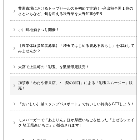
豊洲市場におけるトップセールスを初めて実施！ -産出額全国 1 位の
さといもなど、旬を迎える秋野菜を大野知事がPR-
小川町地酒まつり開催！
【農業体験参加者募集】「埼玉ではじめる農ある暮らし」を体験して
みませんか？
大宮で上里町の「彩玉」を数量限定販売！
加須市「わたや青果店」×「梨の関口」による「彩玉スムージー」販
売！
「おいしい川越スタンプパスポート」でおいしい特典をGETしよう！
モスバーガーで「あまりん」ほか県産いちごを使った「まぜるシェイ
ク 埼玉県産いちご」が販売されます！