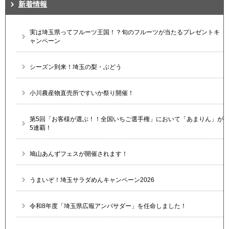
新着情報
実は埼玉県ってフルーツ王国！？旬のフルーツが当たるプレゼントキ
ャンペーン
シーズン到来！埼玉の梨・ぶどう
小川農産物直売所ですいか祭り開催！
第5回「お客様が選ぶ！！全国いちご選手権」において「あまりん」が
5連覇！
鳩山あんずフェスが開催されます！
うまいぞ！埼玉サラダめんキャンペーン2026
令和8年度「埼玉県広報アンバサダー」を任命しました！