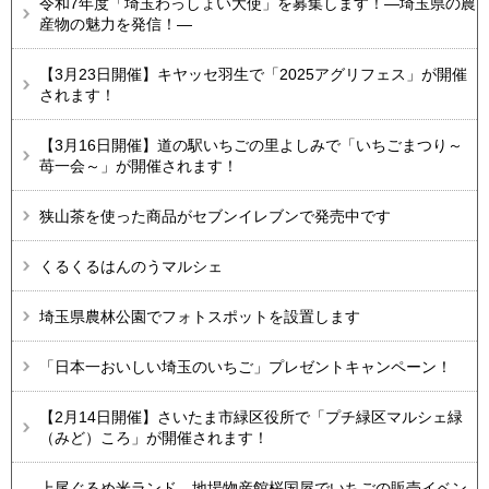
令和7年度「埼玉わっしょい大使」を募集します！―埼玉県の農
産物の魅力を発信！―
【3月23日開催】キヤッセ羽生で「2025アグリフェス」が開催
されます！
【3月16日開催】道の駅いちごの里よしみで「いちごまつり～
苺一会～」が開催されます！
狭山茶を使った商品がセブンイレブンで発売中です
くるくるはんのうマルシェ
埼玉県農林公園でフォトスポットを設置します
「日本一おいしい埼玉のいちご」プレゼントキャンペーン！
【2月14日開催】さいたま市緑区役所で「プチ緑区マルシェ緑
（みど）ころ」が開催されます！
上尾ぐるめ米ランド、地場物産館桜国屋でいちごの販売イベン