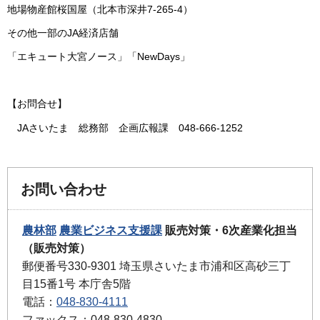
地場物産館桜国屋（北本市深井7-265-4）
その他一部のJA経済店舗
「エキュート大宮ノース」「NewDays」
【お問合せ】
JAさいたま 総務部 企画広報課 048-666-1252
お問い合わせ
農林部
農業ビジネス支援課
販売対策・6次産業化担当
（販売対策）
郵便番号330-9301 埼玉県さいたま市浦和区高砂三丁
目15番1号 本庁舎5階
電話：
048-830-4111
ファックス：048-830-4830