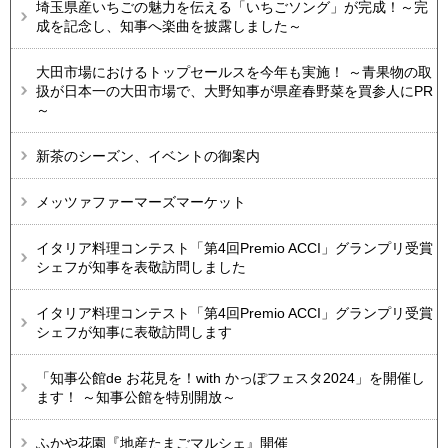
埼玉県産いちごの魅力を伝える「いちごソング」が完成！～完
成を記念し、知事へ楽曲を披露しました～
大田市場におけるトップセールスを今年も実施！ ～青果物の取
扱が日本一の大田市場で、大野知事が県産春野菜を買参人にPR
～
新茶のシーズン、イベントの御案内
メッツァファーマーズマーケット
イタリア料理コンテスト「第4回Premio ACCI」グランプリ受賞
シェフが知事を表敬訪問しました
イタリア料理コンテスト「第4回Premio ACCI」グランプリ受賞
シェフが知事に表敬訪問します
「知事公館de お花見を！with かっぽフェスタ2024」を開催し
ます！ ～知事公館を特別開放～
ふかや花園『地産たまごマルシェ』開催