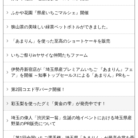
ふかや花園『県産いちごマルシェ』開催
狭山茶の美味しい緑茶ペットボトルができました。
「あまりん」を使った至高のショートケーキを販売
いちご祭りinヤサイな仲間たちファーム
伊勢丹新宿店が「埼玉県産プレミアムいちご 『あまりん』フェ
ア」を開催 ～知事トップセールスによる「あまりん」PRも～
第2回コエド芋パーク開催！
彩玉梨を使ったグミ「黄金の雫」が発売中です！
埼玉の偉人「渋沢栄一翁」生誕の地イベントにおける埼玉県産
野菜のPR販売について
「第1回全国いちご選手権」埼玉県「あまりん」が最高金賞を受