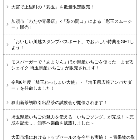
大宮で上里町の「彩玉」を数量限定販売！
加須市「わたや青果店」×「梨の関口」による「彩玉スムージ
ー」販売！
「おいしい川越スタンプパスポート」でおいしい特典をGETし
よう！
モスバーガーで「あまりん」ほか県産いちごを使った「まぜる
シェイク 埼玉県産いちご」が販売されます！
令和6年度「埼玉わっしょい大使」・「埼玉県広報アンバサダ
ー」を任命しました！
狭山新茶初取引出品茶の試飲会が開催されます！
埼玉県産いちごの魅力を伝える「いちごソング」が完成！～完
成を記念し、知事へ楽曲を披露しました～
大田市場におけるトップセールスを今年も実施！ ～青果物の取