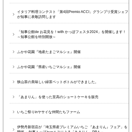
イタリア料理コンテスト「第4回Premio ACCI」グランプリ受賞シェフ
が知事に表敬訪問します
「知事公館de お花見を！with かっぽフェスタ2024」を開催します！
～知事公館を特別開放～
ふかや花園『地産たまごマルシェ』開催
ふかや花園『県産いちごマルシェ』開催
狭山茶の美味しい緑茶ペットボトルができました。
「あまりん」を使った至高のショートケーキを販売
いちご祭りinヤサイな仲間たちファーム
伊勢丹新宿店が「埼玉県産プレミアムいちご 『あまりん』フェア」を