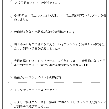
ク 埼玉県産いちご」が販売されます！
令和6年度「埼玉わっしょい大使」・「埼玉県広報アンバサダー」を任
命しました！
狭山新茶初取引出品茶の試飲会が開催されます！
埼玉県産いちごの魅力を伝える「いちごソング」が完成！～完成を記
念し、知事へ楽曲を披露しました～
大田市場におけるトップセールスを今年も実施！ ～青果物の取扱が日
本一の大田市場で、大野知事が県産春野菜を買参人にPR～
新茶のシーズン、イベントの御案内
メッツァファーマーズマーケット
イタリア料理コンテスト「第4回Premio ACCI」グランプリ受賞シェフ
が知事を表敬訪問しました