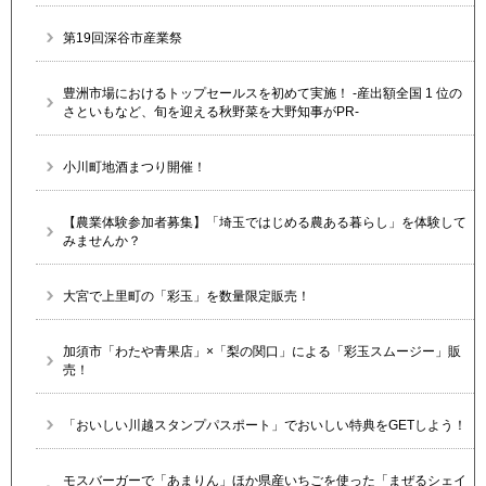
第19回深谷市産業祭
豊洲市場におけるトップセールスを初めて実施！ -産出額全国 1 位の
さといもなど、旬を迎える秋野菜を大野知事がPR-
小川町地酒まつり開催！
【農業体験参加者募集】「埼玉ではじめる農ある暮らし」を体験して
みませんか？
大宮で上里町の「彩玉」を数量限定販売！
加須市「わたや青果店」×「梨の関口」による「彩玉スムージー」販
売！
「おいしい川越スタンプパスポート」でおいしい特典をGETしよう！
モスバーガーで「あまりん」ほか県産いちごを使った「まぜるシェイ