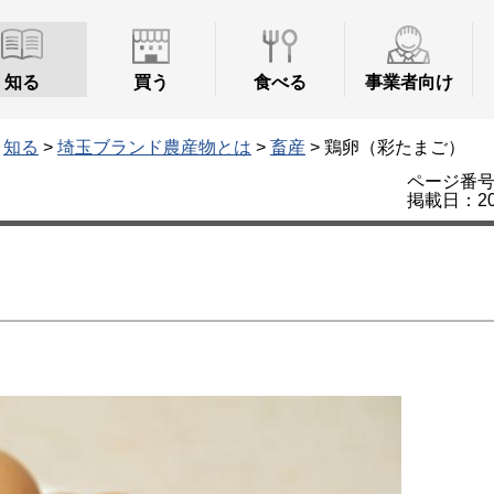
知る
買う
食べる
事業者向け
>
知る
>
埼玉ブランド農産物とは
>
畜産
> 鶏卵（彩たまご）
ページ番号：
掲載日：20