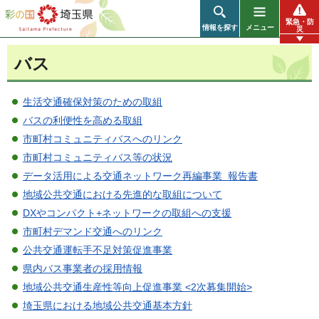
彩の国 埼玉県
緊急・防
情報を探す
メニュー
災
バス
生活交通確保対策のための取組
バスの利便性を高める取組
市町村コミュニティバスへのリンク
市町村コミュニティバス等の状況
データ活用による交通ネットワーク再編事業 報告書
地域公共交通における先進的な取組について
DXやコンパクト+ネットワークの取組への支援
市町村デマンド交通へのリンク
公共交通運転手不足対策促進事業
県内バス事業者の採用情報
地域公共交通生産性等向上促進事業 <2次募集開始>
埼玉県における地域公共交通基本方針