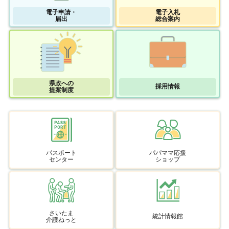
電子申請・
電子入札
届出
総合案内
県政への
採用情報
提案制度
パスポート
パパママ応援
センター
ショップ
さいたま
統計情報館
介護ねっと