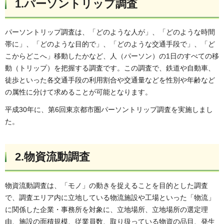
1.パーソントリップ調査
パーソントリップ調査は、「どのような人が」、「どのような時間
帯に」、「どのような目的で」、「どのような交通手段で」、「ど
こからどこへ」移動したかなど、人（パーソン）の1日のすべての移
動（トリップ）を把握する調査です。この調査で、鉄道や自動車、
徒歩といった各交通手段の利用割合や交通量などを性別や年齢など
の属性に分けて求めることが可能となります。
平成30年に、第6回東京都市圏パーソントリップ調査を実施しまし
た。
2.物資流動調査
物資流動調査は、「モノ」の動きを捉えることを目的とした調査
で、調査エリア内に立地している物流施設や工場といった「物流」
に関係した企業・事務所を対象に、立地場所、立地場所の選定理
由、施設の面積規模、従業員数、取り扱っている物資の品目、発生