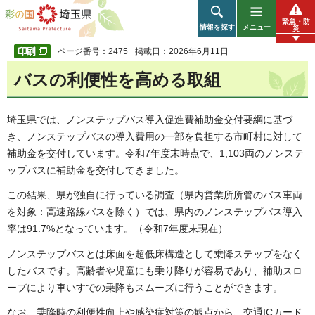
彩の国 埼玉県
緊急・防
情報を探す
メニュー
災
ページ番号：2475
掲載日：2026年6月11日
バスの利便性を高める取組
埼玉県では、ノンステップバス導入促進費補助金交付要綱に基づ
き、ノンステップバスの導入費用の一部を負担する市町村に対して
補助金を交付しています。令和7年度末時点で、1,103両のノンステ
ップバスに補助金を交付してきました。
この結果、県が独自に行っている調査（県内営業所所管のバス車両
を対象：高速路線バスを除く）では、県内のノンステップバス導入
率は91.7%となっています。（令和7年度末現在）
ノンステップバスとは床面を超低床構造として乗降ステップをなく
したバスです。高齢者や児童にも乗り降りが容易であり、補助スロ
ープにより車いすでの乗降もスムーズに行うことができます。
なお、乗降時の利便性向上や感染症対策の観点から、交通ICカード