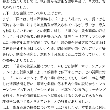
審査に当たりましては、執行部から詳細な説明を受け、その後、質
疑を行いました。
以下、主な論議について申し上げます。
まず、「国では、総合評価落札方式による入札において、賃上げを
実施する企業に対する加点措置が導入されているが、県では、導入
を検討しているのか」との質問に対し、「県では、賃金確保の取組
として、技能労働者の処遇改善のため、建設キャリアアップシステ
ム活用モデル工事を実施しているが、県の総合評価方式では賃上げ
自体を評価する項目はない。今後、関係団体や国へのヒアリング等
を行い、制度を研究し、意見を十分踏まえた上で対応していく」と
の答弁がありました。
次に、「若者の就業支援について、AIしごと診断・マッチングシス
テムによる就業支援によって離職率は低下するのか」との質問に対
し、「このシステムは、県内企業に特化しており、学生にAIを活用
した適職診断を行い、最適な業種に係る県内企業の説明会やインタ
ーンシップの案内をプッシュ通知し、効率的で効果的なマッチング
を行う。自分の価値観に沿った就職を助けるシステムであるため、
離職率は低下すると考えている」との答弁がありました。
以上、審査経過の概要について申し上げましたが、本委員会に付託