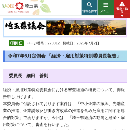
彩の国 埼玉県
緊急・防
情報を探す
メニュー
災
ページ番号：270012
掲載日：2025年7月2日
令和7年6月定例会 「経済・雇用対策特別委員長報告」
委員長 細田 善則
経済・雇用対策特別委員会における審査経過の概要について、御報
告申し上げます。
本委員会に付託されております案件は、「中小企業の振興、先端産
業の推進、企業誘致及び働き方改革の推進を含めた雇用に関する総
合的対策」でありますが、今回は、「埼玉県経済の動向と経済・雇
用対策について」審査を行いました。